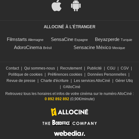
ALLOCINÉ À L'ÉTRANGER
Filmstarts
SensaCine
Beyazperde
Allemagne
Espagne
Turquie
AdoroCinema
Sensacine México
Brésil
Mexique
Contact
|
Qui sommes-nous
|
Recrutement
|
Publicité
|
CGU
|
CGV
|
Politique de cookies
|
Préférences cookies
|
Données Personnelles
|
Revue de presse
|
Charte d'écriture
|
Les services AlloCiné
|
Gérer Utiq
|
©AlloCiné
Retrouvez tous les horaires et infos de votre cinéma sur le numéro AlloCiné :
0 892 892 892
(0,90€/minute)