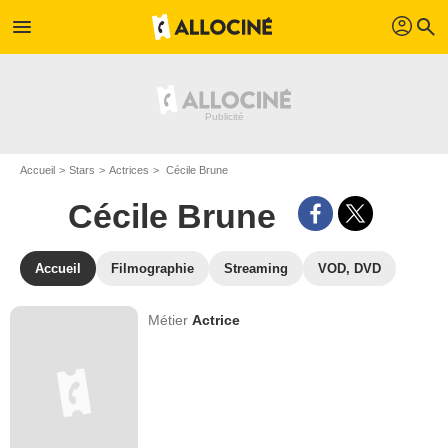
profil
menu
search
Accueil
Stars
Actrices
Cécile Brune
Cécile Brune
Accueil
Filmographie
Streaming
VOD, DVD
Métier
Actrice