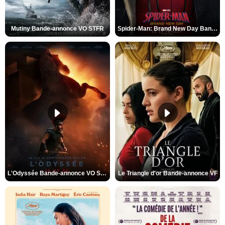
Mutiny Bande-annonce VO STFR
Spider-Man: Brand New Day Bande-annonce VO STFR
L'Odyssée Bande-annonce VO STFR
Le Triangle d'or Bande-annonce VF