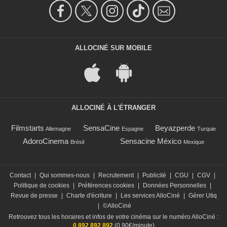
ALLOCINÉ SUR MOBILE
ALLOCINÉ À L'ÉTRANGER
Filmstarts
SensaCine
Beyazperde
Allemagne
Espagne
Turquie
AdoroCinema
Sensacine México
Brésil
Mexique
Contact
|
Qui sommes-nous
|
Recrutement
|
Publicité
|
CGU
|
CGV
|
Politique de cookies
|
Préférences cookies
|
Données Personnelles
|
Revue de presse
|
Charte d'écriture
|
Les services AlloCiné
|
Gérer Utiq
|
©AlloCiné
Retrouvez tous les horaires et infos de votre cinéma sur le numéro AlloCiné :
0 892 892 892
(0,90€/minute)