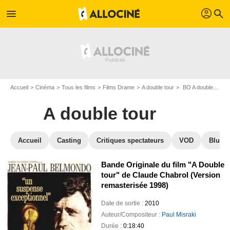
profil
menu
search
Accueil
Cinéma
Tous les films
Films Drame
A double tour
BO A double tour
A double tour
Accueil
Casting
Critiques spectateurs
VOD
Blu-Ra
Bande Originale du film "A Double
tour" de Claude Chabrol (Version
remasterisée 1998)
Date de sortie :
2010
Auteur/Compositeur :
Paul Misraki
Durée :
0:18:40