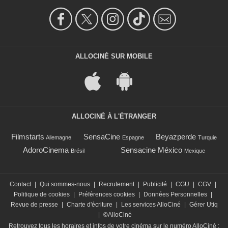
ALLOCINÉ SUR MOBILE
ALLOCINÉ À L'ÉTRANGER
Filmstarts
SensaCine
Beyazperde
Allemagne
Espagne
Turquie
AdoroCinema
Sensacine México
Brésil
Mexique
Contact
|
Qui sommes-nous
|
Recrutement
|
Publicité
|
CGU
|
CGV
|
Politique de cookies
|
Préférences cookies
|
Données Personnelles
|
Revue de presse
|
Charte d'écriture
|
Les services AlloCiné
|
Gérer Utiq
|
©AlloCiné
Retrouvez tous les horaires et infos de votre cinéma sur le numéro AlloCiné :