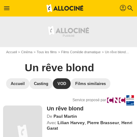
profil
menu
search
Accueil
Cinéma
Tous les films
Films Comédie dramatique
Un rêve blond
VOD
Un rêve blond
Accueil
Casting
VOD
Films similaires
Service proposé par
Un rêve blond
De
Paul Martin
Avec
Lilian Harvey
,
Pierre Brasseur
,
Henri
Garat