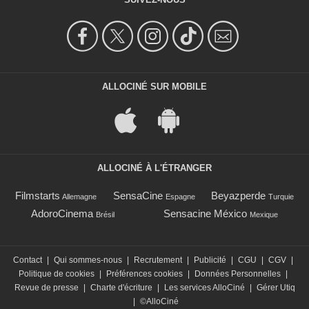
ALLOCINÉ SUR MOBILE
ALLOCINÉ À L'ÉTRANGER
Filmstarts
SensaCine
Beyazperde
Allemagne
Espagne
Turquie
AdoroCinema
Sensacine México
Brésil
Mexique
Contact
|
Qui sommes-nous
|
Recrutement
|
Publicité
|
CGU
|
CGV
|
Politique de cookies
|
Préférences cookies
|
Données Personnelles
|
Revue de presse
|
Charte d'écriture
|
Les services AlloCiné
|
Gérer Utiq
|
©AlloCiné