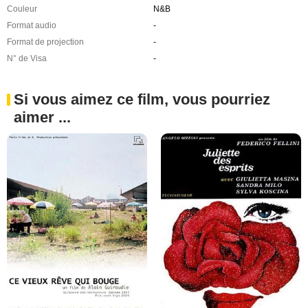
Couleur
N&B
Format audio
-
Format de projection
-
N° de Visa
-
Si vous aimez ce film, vous pourriez
aimer ...