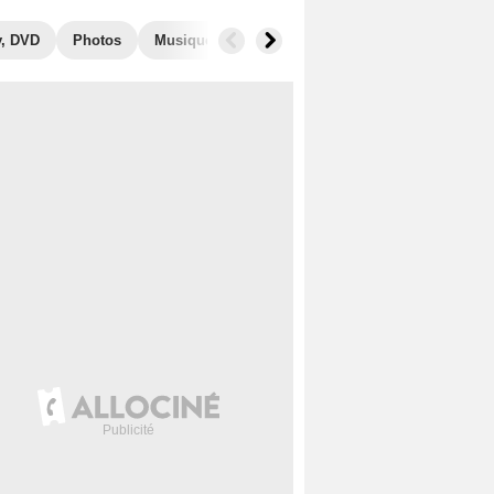
y, DVD
Photos
Musique
Secrets de tournage
Récompen