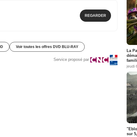
REGARDER
OD
Voir toutes les offres DVD BLU-RAY
La Pa
démar
Service proposé par
famil
jeudi 
"Eblo
sur 5