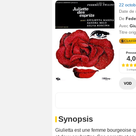
22 octo
Date de 
De
Feder
Avec
Giu
Titre ori
Press
4,0
1 critique
VOD
Synopsis
Giulietta est une femme bourgeoise q