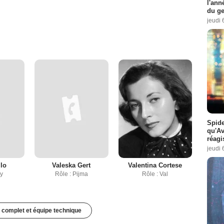
l'ann
du ge
jeudi 
Spide
qu'A
réagi
jeudi 
lo
Valeska Gert
Valentina Cortese
zy
Rôle : Pijma
Rôle : Val
 complet et équipe technique