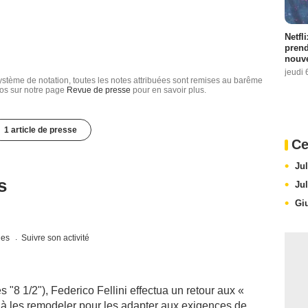
Netfl
prend
nouve
jeudi 
tème de notation, toutes les notes attribuées sont remises au barême
nfos sur notre page
Revue de presse
pour en savoir plus.
1 article de presse
Ce
Jul
s
Jul
Giu
ques
Suivre son activité
 "8 1/2"), Federico Fellini effectua un retour aux «
te à les remodeler pour les adapter aux exigences de