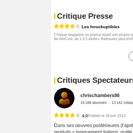
Critique Presse
Les Inrockuptibles
Chaque magazine ou journal ayant son propre sys
de AlloCiné, de 1 à 5 étoiles. Retrouvez plus d'i
Critiques Spectateur
chrischambers86
16 188 abonnés
13 142 criti
4,0
Publiée le 28 juin 2013
Dans ses oeuvres postèrieures (l'après
produits » typiquement italiens, quit