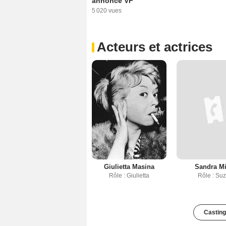
annonce VF
5 020 vues
Acteurs et actrices
Giulietta Masina
Sandra Mi
Rôle : Giulietta
Rôle : Su
Casting