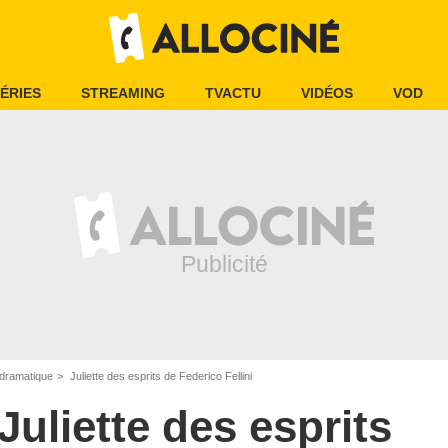
ÉRIES
STREAMING
TVACTU
VIDÉOS
VOD
dramatique
Juliette des esprits de Federico Fellini
Juliette des esprits