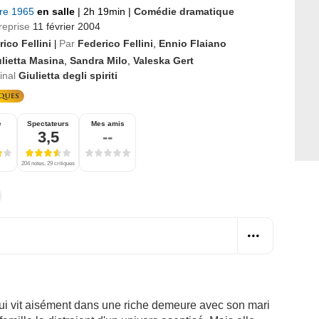
bre 1965
en salle
|
2h 19min
|
Comédie dramatique
reprise
11 février 2004
ico Fellini
Par
Federico Fellini
,
Ennio Flaiano
|
lietta Masina
,
Sandra Milo
,
Valeska Gert
ginal
Giulietta degli spiriti
e
Spectateurs
Mes amis
3,5
--
204 notes, 29 critiques
ui vit aisément dans une riche demeure avec son mari