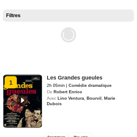
Meilleurs documentaires selon la presse
Filtres
Les Grandes gueules
1
2h 05min
|
Comédie dramatique
De
Robert Enrico
Avec
Lino Ventura
,
Bourvil
,
Marie
Dubois
Spectateurs
Mes amis