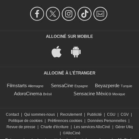
ALLOCINÉ SUR MOBILE
ALLOCINÉ À L'ÉTRANGER
Filmstarts
SensaCine
Beyazperde
Allemagne
Espagne
Turquie
AdoroCinema
Sensacine México
Brésil
Mexique
Contact
|
Qui sommes-nous
|
Recrutement
|
Publicité
|
CGU
|
CGV
|
Politique de cookies
|
Préférences cookies
|
Données Personnelles
|
Revue de presse
|
Charte d'écriture
|
Les services AlloCiné
|
Gérer Utiq
|
©AlloCiné