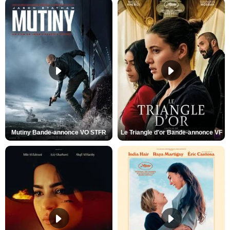
Mutiny Bande-annonce VO STFR
Le Triangle d'or Bande-annonce VF