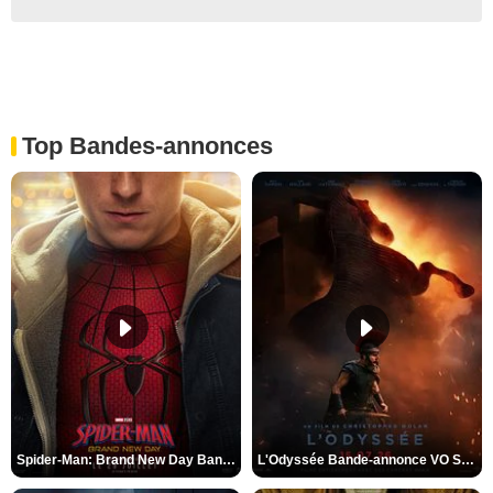
Top Bandes-annonces
Spider-Man: Brand New Day Bande-annonce VO STFR
L'Odyssée Bande-annonce VO STFR