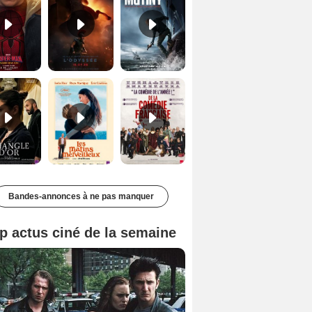
Le Triangle d'or Bande-annonce VF
Les Matins merveilleux Bande-annonce VF
De la Comédie-Française Teaser VF
Bandes-annonces à ne pas manquer
p actus ciné de la semaine