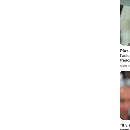
Plus 
l'act
franç
samed
"Il y
tranq