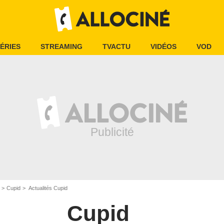
ÉRIES
STREAMING
TVACTU
VIDÉOS
VOD
Cupid
Actualités Cupid
Cupid