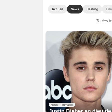
Accueil
News
Casting
Film
Toutes le
News - Tournages
Justin Bieber en dieu de