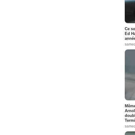
Ce so
Ed Ha
année
samed
Même 
Arnol
doubl
Termi
samed