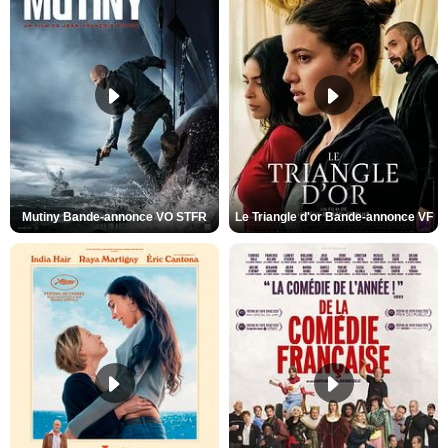
Mutiny Bande-annonce VO STFR
Le Triangle d'or Bande-annonce VF