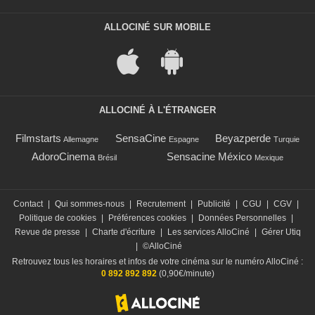
ALLOCINÉ SUR MOBILE
ALLOCINÉ À L'ÉTRANGER
Filmstarts
SensaCine
Beyazperde
Allemagne
Espagne
Turquie
AdoroCinema
Sensacine México
Brésil
Mexique
Contact
|
Qui sommes-nous
|
Recrutement
|
Publicité
|
CGU
|
CGV
|
Politique de cookies
|
Préférences cookies
|
Données Personnelles
|
Revue de presse
|
Charte d'écriture
|
Les services AlloCiné
|
Gérer Utiq
|
©AlloCiné
Retrouvez tous les horaires et infos de votre cinéma sur le numéro AlloCiné :
0 892 892 892
(0,90€/minute)