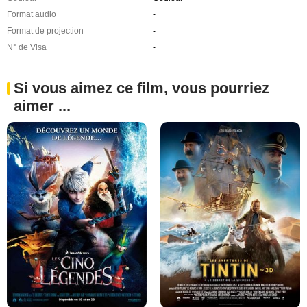
Format audio
-
Format de projection
-
N° de Visa
-
Si vous aimez ce film, vous pourriez
aimer ...