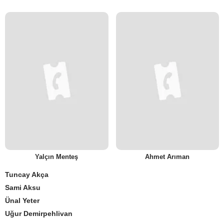
Yalçın Menteş
Ahmet Arıman
Tuncay Akça
Sami Aksu
Ünal Yeter
Uğur Demirpehlivan