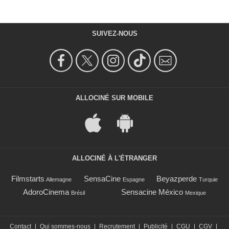
SUIVEZ-NOUS
ALLOCINÉ SUR MOBILE
ALLOCINÉ À L'ÉTRANGER
Filmstarts
SensaCine
Beyazperde
Allemagne
Espagne
Turquie
AdoroCinema
Sensacine México
Brésil
Mexique
Contact
|
Qui sommes-nous
|
Recrutement
|
Publicité
|
CGU
|
CGV
|