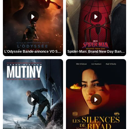
L'Odyssée Bande-annonce VO STFR
Spider-Man: Brand New Day Bande-annonce VO STFR