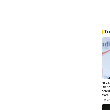
To
"Il é
Richa
acteu
excel
mercr