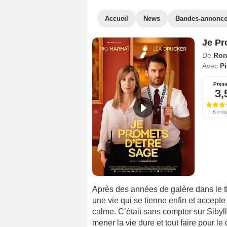
Accueil
News
Bandes-annonc
Je Pr
De
Ron
Avec
P
Pres
3,
19 criti
Après des années de galère dans le thé
une vie qui se tienne enfin et accept
calme. C’était sans compter sur Sibyll
mener la vie dure et tout faire pour le