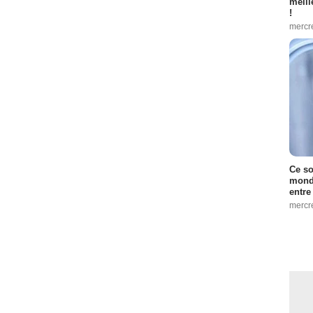
meill
!
mercr
Ce so
monde
entre
mercr