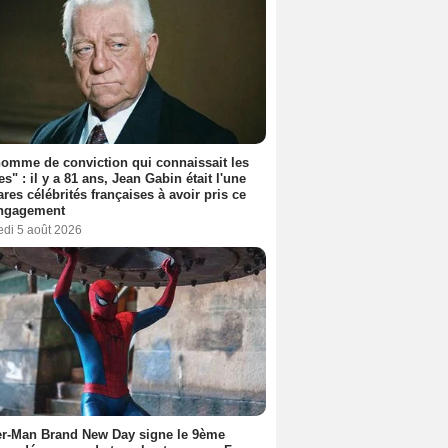
omme de conviction qui connaissait les
es" : il y a 81 ans, Jean Gabin était l'une
ares célébrités françaises à avoir pris ce
engagement
edi 5 août 2026
er-Man Brand New Day signe le 9ème