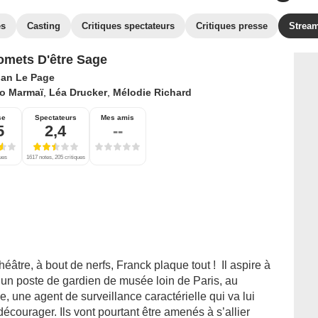
es
Casting
Critiques spectateurs
Critiques presse
Strea
omets D'être Sage
an Le Page
io Marmaï
,
Léa Drucker
,
Mélodie Richard
se
Spectateurs
Mes amis
5
2,4
--
ques
1617 notes, 205 critiques
âtre, à bout de nerfs, Franck plaque tout ! Il aspire à
e un poste de gardien de musée loin de Paris, au
e, une agent de surveillance caractérielle qui va lui
 décourager. Ils vont pourtant être amenés à s’allier