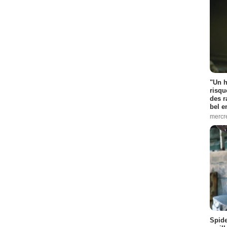
"Un h
risqu
des r
bel 
mercr
Spid