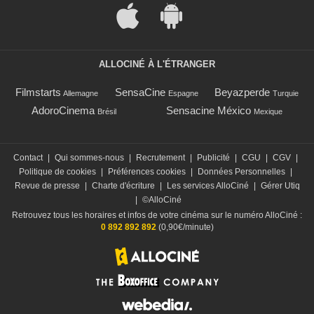
ALLOCINÉ À L'ÉTRANGER
Filmstarts
SensaCine
Beyazperde
Allemagne
Espagne
Turquie
AdoroCinema
Sensacine México
Brésil
Mexique
Contact
|
Qui sommes-nous
|
Recrutement
|
Publicité
|
CGU
|
CGV
|
Politique de cookies
|
Préférences cookies
|
Données Personnelles
|
Revue de presse
|
Charte d'écriture
|
Les services AlloCiné
|
Gérer Utiq
|
©AlloCiné
Retrouvez tous les horaires et infos de votre cinéma sur le numéro AlloCiné :
0 892 892 892
(0,90€/minute)