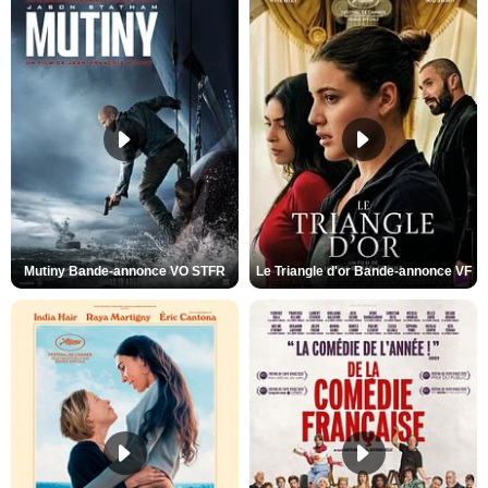
Mutiny Bande-annonce VO STFR
Le Triangle d'or Bande-annonce VF