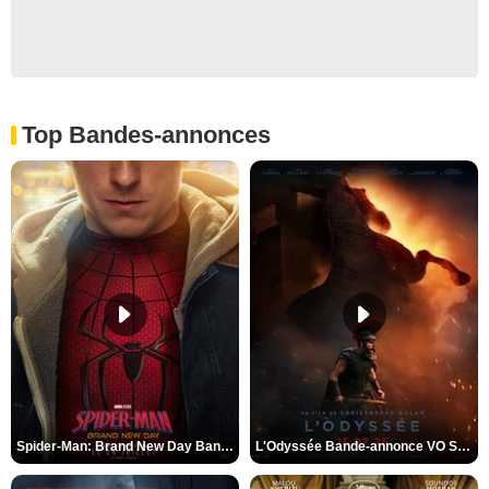
Top Bandes-annonces
Spider-Man: Brand New Day Bande-annonce VO STFR
L'Odyssée Bande-annonce VO STFR