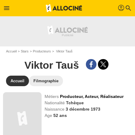
profil
menu
search
Accueil
Stars
Producteurs
Viktor Tauš
Viktor Tauš
Accueil
Filmographie
Métiers
Producteur,
Acteur,
Réalisateur
Nationalité
Tchèque
Naissance
3 décembre 1973
Age
52
ans