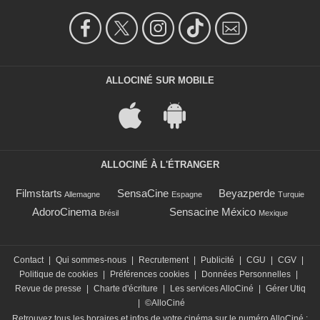
ALLOCINÉ SUR MOBILE
ALLOCINÉ À L'ÉTRANGER
Filmstarts
SensaCine
Beyazperde
Allemagne
Espagne
Turquie
AdoroCinema
Sensacine México
Brésil
Mexique
Contact
|
Qui sommes-nous
|
Recrutement
|
Publicité
|
CGU
|
CGV
|
Politique de cookies
|
Préférences cookies
|
Données Personnelles
|
Revue de presse
|
Charte d'écriture
|
Les services AlloCiné
|
Gérer Utiq
|
©AlloCiné
Retrouvez tous les horaires et infos de votre cinéma sur le numéro AlloCiné :