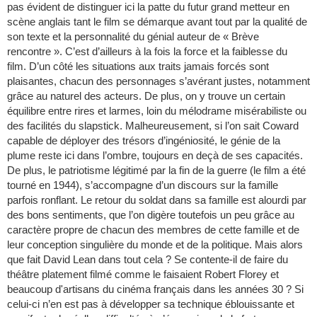
pas évident de distinguer ici la patte du futur grand metteur en
scène anglais tant le film se démarque avant tout par la qualité de
son texte et la personnalité du génial auteur de « Brève
rencontre ». C’est d’ailleurs à la fois la force et la faiblesse du
film. D’un côté les situations aux traits jamais forcés sont
plaisantes, chacun des personnages s’avérant justes, notamment
grâce au naturel des acteurs. De plus, on y trouve un certain
équilibre entre rires et larmes, loin du mélodrame misérabiliste ou
des facilités du slapstick. Malheureusement, si l’on sait Coward
capable de déployer des trésors d’ingéniosité, le génie de la
plume reste ici dans l’ombre, toujours en deçà de ses capacités.
De plus, le patriotisme légitimé par la fin de la guerre (le film a été
tourné en 1944), s’accompagne d’un discours sur la famille
parfois ronflant. Le retour du soldat dans sa famille est alourdi par
des bons sentiments, que l’on digère toutefois un peu grâce au
caractère propre de chacun des membres de cette famille et de
leur conception singulière du monde et de la politique. Mais alors
que fait David Lean dans tout cela ? Se contente-il de faire du
théâtre platement filmé comme le faisaient Robert Florey et
beaucoup d'artisans du cinéma français dans les années 30 ? Si
celui-ci n’en est pas à développer sa technique éblouissante et