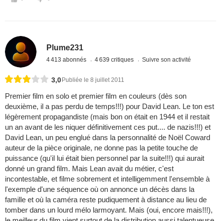
Plume231
4 413 abonnés
4 639 critiques
Suivre son activité
3,0
Publiée le 8 juillet 2011
Premier film en solo et premier film en couleurs (dès son
deuxième, il a pas perdu de temps!!!) pour David Lean. Le ton est
légèrement propagandiste (mais bon on était en 1944 et il restait
un an avant de les niquer définitivement ces put.... de nazis!!!) et
David Lean, un peu englué dans la personnalité de Noël Coward
auteur de la pièce originale, ne donne pas la petite touche de
puissance (qu'il lui était bien personnel par la suite!!!) qui aurait
donné un grand film. Mais Lean avait du métier, c'est
incontestable, et filme sobrement et intelligemment l'ensemble à
l'exemple d'une séquence où on annonce un décès dans la
famille et où la caméra reste pudiquement à distance au lieu de
tomber dans un lourd mélo larmoyant. Mais (oui, encore mais!!!),
le meilleur du film vient surtout de la distribution aussi talentueuse