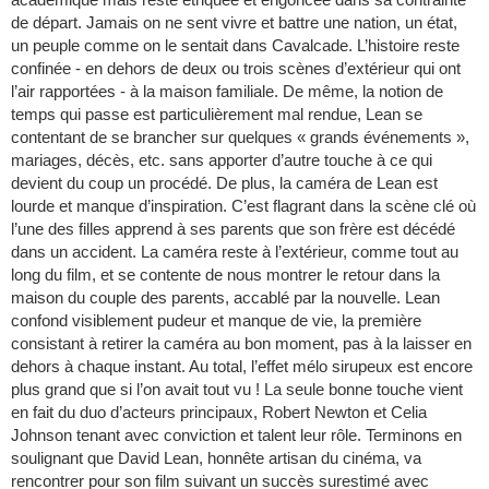
de départ. Jamais on ne sent vivre et battre une nation, un état,
un peuple comme on le sentait dans Cavalcade. L’histoire reste
confinée - en dehors de deux ou trois scènes d’extérieur qui ont
l’air rapportées - à la maison familiale. De même, la notion de
temps qui passe est particulièrement mal rendue, Lean se
contentant de se brancher sur quelques « grands événements »,
mariages, décès, etc. sans apporter d’autre touche à ce qui
devient du coup un procédé. De plus, la caméra de Lean est
lourde et manque d’inspiration. C’est flagrant dans la scène clé où
l’une des filles apprend à ses parents que son frère est décédé
dans un accident. La caméra reste à l’extérieur, comme tout au
long du film, et se contente de nous montrer le retour dans la
maison du couple des parents, accablé par la nouvelle. Lean
confond visiblement pudeur et manque de vie, la première
consistant à retirer la caméra au bon moment, pas à la laisser en
dehors à chaque instant. Au total, l’effet mélo sirupeux est encore
plus grand que si l’on avait tout vu ! La seule bonne touche vient
en fait du duo d’acteurs principaux, Robert Newton et Celia
Johnson tenant avec conviction et talent leur rôle. Terminons en
soulignant que David Lean, honnête artisan du cinéma, va
rencontrer pour son film suivant un succès surestimé avec