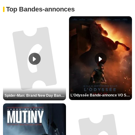
Top Bandes-annonces
Spider-Man: Brand New Day Bande-annonce VO STFR
L'Odyssée Bande-annonce VO STFR