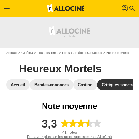
profil
menu
search
Accueil
Cinéma
Tous les films
Films Comédie dramatique
Heureux Mortels
A
Heureux Mortels
Accueil
Bandes-annonces
Casting
Critiques spectateu
Note moyenne
3,3
41 notes
En savoir plus sur les notes spectateurs d'AlloCiné