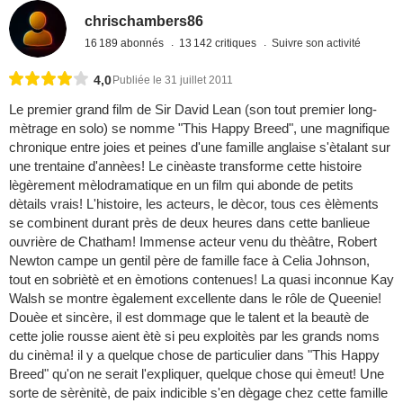
chrischambers86
16 189 abonnés
13 142 critiques
Suivre son activité
4,0
Publiée le 31 juillet 2011
Le premier grand film de Sir David Lean (son tout premier long-
mètrage en solo) se nomme "This Happy Breed", une magnifique
chronique entre joies et peines d'une famille anglaise s'ètalant sur
une trentaine d'annèes! Le cinèaste transforme cette histoire
lègèrement mèlodramatique en un film qui abonde de petits
dètails vrais! L'histoire, les acteurs, le dècor, tous ces èlèments
se combinent durant près de deux heures dans cette banlieue
ouvrière de Chatham! Immense acteur venu du thèâtre, Robert
Newton campe un gentil père de famille face à Celia Johnson,
tout en sobriètè et en èmotions contenues! La quasi inconnue Kay
Walsh se montre ègalement excellente dans le rôle de Queenie!
Douèe et sincère, il est dommage que le talent et la beautè de
cette jolie rousse aient ètè si peu exploitès par les grands noms
du cinèma! il y a quelque chose de particulier dans "This Happy
Breed" qu'on ne serait l'expliquer, quelque chose qui èmeut! Une
sorte de sèrènitè, de paix indicible s'en dègage chez cette famille