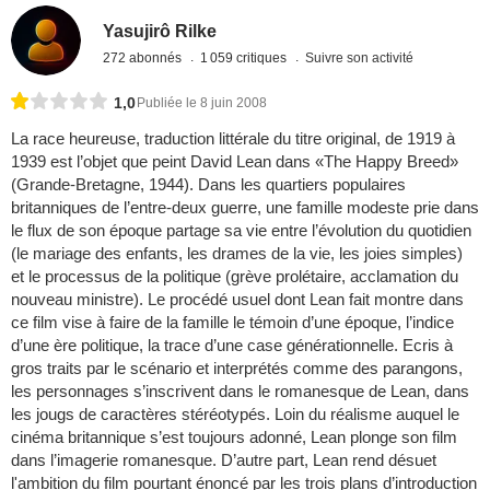
Yasujirô Rilke
272 abonnés
1 059 critiques
Suivre son activité
1,0
Publiée le 8 juin 2008
La race heureuse, traduction littérale du titre original, de 1919 à
1939 est l’objet que peint David Lean dans «The Happy Breed»
(Grande-Bretagne, 1944). Dans les quartiers populaires
britanniques de l’entre-deux guerre, une famille modeste prie dans
le flux de son époque partage sa vie entre l’évolution du quotidien
(le mariage des enfants, les drames de la vie, les joies simples)
et le processus de la politique (grève prolétaire, acclamation du
nouveau ministre). Le procédé usuel dont Lean fait montre dans
ce film vise à faire de la famille le témoin d’une époque, l’indice
d’une ère politique, la trace d’une case générationnelle. Ecris à
gros traits par le scénario et interprétés comme des parangons,
les personnages s’inscrivent dans le romanesque de Lean, dans
les jougs de caractères stéréotypés. Loin du réalisme auquel le
cinéma britannique s’est toujours adonné, Lean plonge son film
dans l’imagerie romanesque. D’autre part, Lean rend désuet
l'ambition du film pourtant énoncé par les trois plans d’introduction