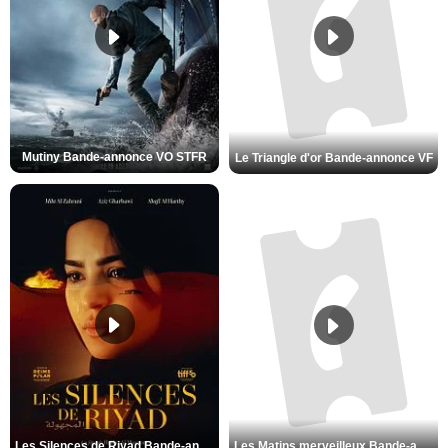
Mutiny Bande-annonce VO STFR
Le Triangle d'or Bande-annonce VF
Les Silences de Riyad Bande-annonce VO STFR
Les Matins merveilleux Bande-annonce VF