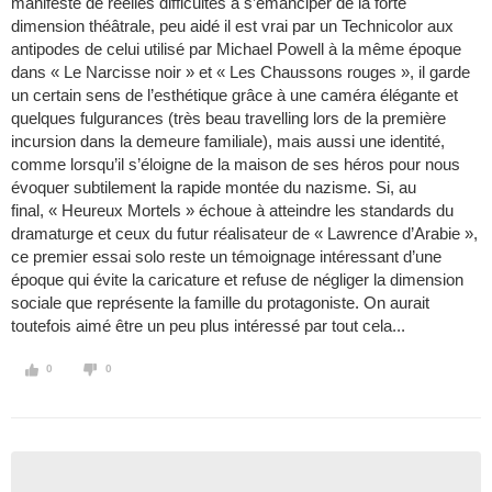
manifeste de réelles difficultés à s’émanciper de la forte
dimension théâtrale, peu aidé il est vrai par un Technicolor aux
antipodes de celui utilisé par Michael Powell à la même époque
dans « Le Narcisse noir » et « Les Chaussons rouges », il garde
un certain sens de l’esthétique grâce à une caméra élégante et
quelques fulgurances (très beau travelling lors de la première
incursion dans la demeure familiale), mais aussi une identité,
comme lorsqu’il s’éloigne de la maison de ses héros pour nous
évoquer subtilement la rapide montée du nazisme. Si, au
final, « Heureux Mortels » échoue à atteindre les standards du
dramaturge et ceux du futur réalisateur de « Lawrence d’Arabie »,
ce premier essai solo reste un témoignage intéressant d’une
époque qui évite la caricature et refuse de négliger la dimension
sociale que représente la famille du protagoniste. On aurait
toutefois aimé être un peu plus intéressé par tout cela...
0
0