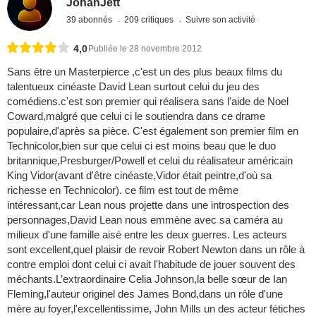
JohanJett
39 abonnés
209 critiques
Suivre son activité
4,0
Publiée le 28 novembre 2012
Sans être un Masterpierce ,c'est un des plus beaux films du
talentueux cinéaste David Lean surtout celui du jeu des
comédiens.c'est son premier qui réalisera sans l'aide de Noel
Coward,malgré que celui ci le soutiendra dans ce drame
populaire,d'après sa pièce. C'est également son premier film en
Technicolor,bien sur que celui ci est moins beau que le duo
britannique,Presburger/Powell et celui du réalisateur américain
King Vidor(avant d'être cinéaste,Vidor était peintre,d'où sa
richesse en Technicolor). ce film est tout de même
intéressant,car Lean nous projette dans une introspection des
personnages,David Lean nous emmène avec sa caméra au
milieux d'une famille aisé entre les deux guerres. Les acteurs
sont excellent,quel plaisir de revoir Robert Newton dans un rôle à
contre emploi dont celui ci avait l'habitude de jouer souvent des
méchants.L’extraordinaire Celia Johnson,la belle sœur de Ian
Fleming,l'auteur originel des James Bond,dans un rôle d'une
mère au foyer,l'excellentissime, John Mills un des acteur fétiches