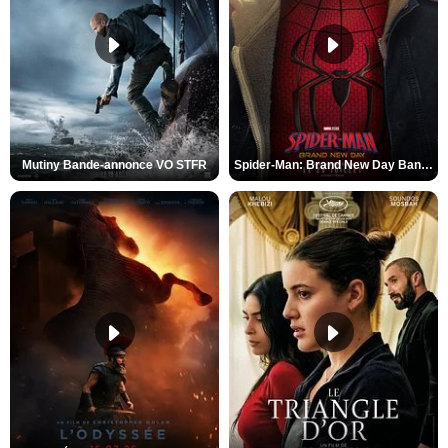
Mutiny Bande-annonce VO STFR
Spider-Man: Brand New Day Bande-annonce VO STFR