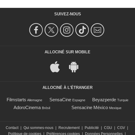
SUIVEZ-NOUS
ALLOCINÉ SUR MOBILE
ALLOCINÉ À L'ÉTRANGER
Filmstarts
SensaCine
Beyazperde
Allemagne
Espagne
Turquie
AdoroCinema
Sensacine México
Brésil
Mexique
Contact
|
Qui sommes-nous
|
Recrutement
|
Publicité
|
CGU
|
CGV
|
Politique de cookies
|
Préférences cookies
|
Données Personnelles
|