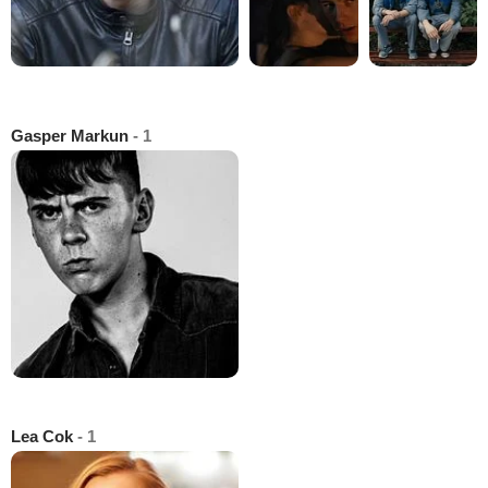
Gasper Markun
- 1
Lea Cok
- 1