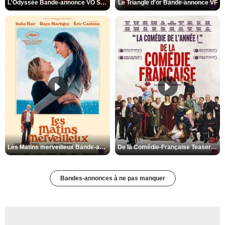
L'Odyssée Bande-annonce VO STFR
Le Triangle d'or Bande-annonce VF
Les Matins merveilleux Bande-annonce VF
De la Comédie-Française Teaser VF
Bandes-annonces à ne pas manquer