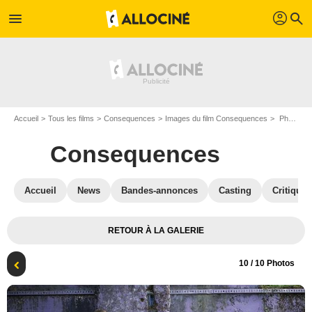
profil
menu
search
Accueil
Tous les films
Consequences
Images du film Consequences
Photo du film Consequences - Photo 10
Consequences
Accueil
News
Bandes-annonces
Casting
Critiques
RETOUR À LA GALERIE
10
/ 10 Photos