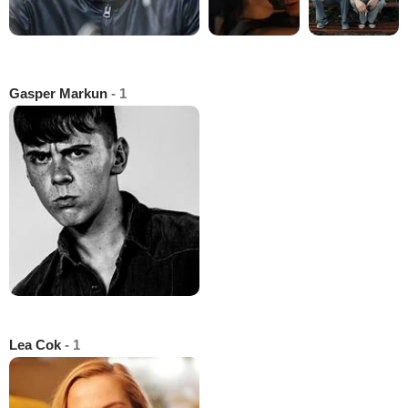
Gasper Markun
- 1
Lea Cok
- 1