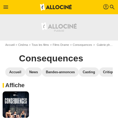
profil
menu
search
Accueil
Cinéma
Tous les films
Films Drame
Consequences
Galerie photos du film Consequences
Consequences
Accueil
News
Bandes-annonces
Casting
Critiques
Affiche