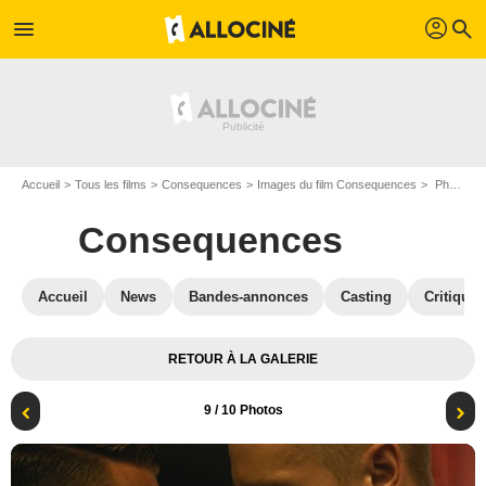
profil
menu
search
Accueil
Tous les films
Consequences
Images du film Consequences
Photo du film Consequences - Photo 9
Consequences
Accueil
News
Bandes-annonces
Casting
Critiques
RETOUR À LA GALERIE
9
/ 10 Photos