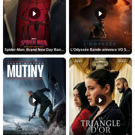
Spider-Man: Brand New Day Bande-annonce VO STFR
L'Odyssée Bande-annonce VO STFR