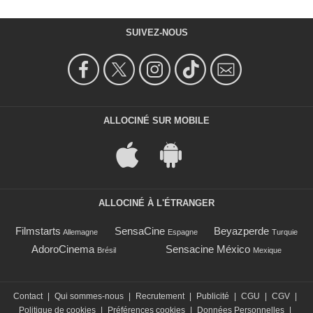
SUIVEZ-NOUS
ALLOCINÉ SUR MOBILE
ALLOCINÉ À L'ÉTRANGER
Filmstarts
SensaCine
Beyazperde
Allemagne
Espagne
Turquie
AdoroCinema
Sensacine México
Brésil
Mexique
Contact
|
Qui sommes-nous
|
Recrutement
|
Publicité
|
CGU
|
CGV
|
Politique de cookies
|
Préférences cookies
|
Données Personnelles
|