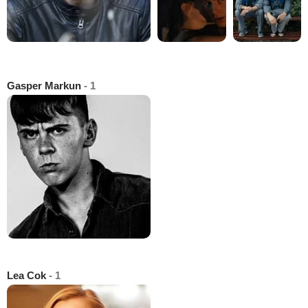
Gasper Markun
- 1
Lea Cok
- 1