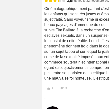
3,5
Publiée le 22 novembre 20
Cinématographiquement parlant c'est 
les enfants qui sont très justes et émo
sujet traité. Sans voyeurisme ni excès
beaux paysages d'amérique du sud - q
suivre Tim Ballard à la recherche d'
esclaves sexuels, dans un suspense c
le constat de cette réalité. Les chiffre
phénomène donnent froid dans le dos. C
sur un sujet tabou et sur lequel la just
crime de la sexualité imposée aux en
commerce souterrain et international 
égard est objectivement incompréhensi
petit entre soi parisien de la critique
une mauvaise foi honteuse. C'est tout 
5
0