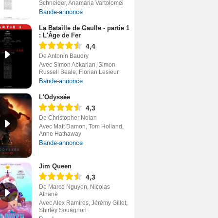
Schneider, Anamaria Vartolomei
Bande-annonce
La Bataille de Gaulle - partie 1
: L'Âge de Fer
4,4
De Antonin Baudry
Avec Simon Abkarian, Simon
Russell Beale, Florian Lesieur
Bande-annonce
L'Odyssée
4,3
De Christopher Nolan
Avec Matt Damon, Tom Holland,
Anne Hathaway
Bande-annonce
Jim Queen
4,3
De Marco Nguyen, Nicolas
Athane
Avec Alex Ramires, Jérémy Gillet,
Shirley Souagnon