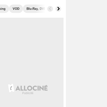
ming
VOD
Blu-Ray, DVD
Photos
Secrets de tournage