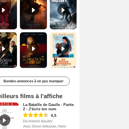
Le Triangle d'or Bande-annonce VF
Les Silences de Riyad Bande-annonce VO STFR
Les Matins merveilleux Bande-annonce VF
Bandes-annonces à ne pas manquer
illeurs films à l'affiche
La Bataille de Gaulle - Partie
2 : J’écris ton nom
4,5
De Antonin Baudry
Avec Simon Abkarian, Niels