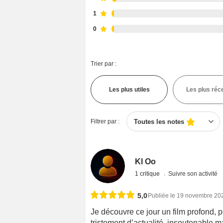
1
0
Trier par :
Les plus utiles
Les plus réc
Filtrer par :
Toutes les notes
Kl Oo
1 critique
Suivre son activité
5,0
Publiée le 19 novembre 20
Je découvre ce jour un film profond, po
tristement d’actualité, insoutenable m