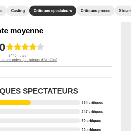
es
Casting
Critiques spectateurs
Critiques presse
Strea
te moyenne
,0
3446 notes
 sur les notes spectateurs d'AlloCiné
TIQUES SPECTATEURS
664 critiques
247 critiques
50 critiques
20 critiques