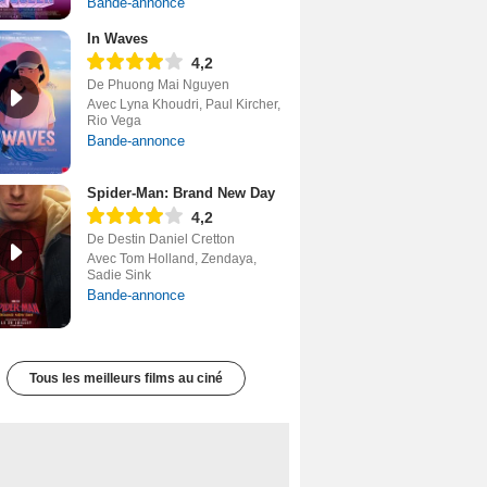
Bande-annonce
In Waves
4,2
De Phuong Mai Nguyen
Avec Lyna Khoudri, Paul Kircher,
Rio Vega
Bande-annonce
Spider-Man: Brand New Day
4,2
De Destin Daniel Cretton
Avec Tom Holland, Zendaya,
Sadie Sink
Bande-annonce
Tous les meilleurs films au ciné