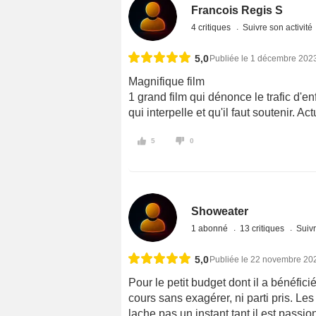
Francois Regis S
4 critiques
Suivre son activité
5,0
Publiée le 1 décembre 202
Magnifique film
1 grand film qui dénonce le trafic d'en
qui interpelle et qu'il faut soutenir. 
5
0
Showeater
1 abonné
13 critiques
Suivr
5,0
Publiée le 22 novembre 20
Pour le petit budget dont il a bénéficié,
cours sans exagérer, ni parti pris. Les
lache pas un instant tant il est passi