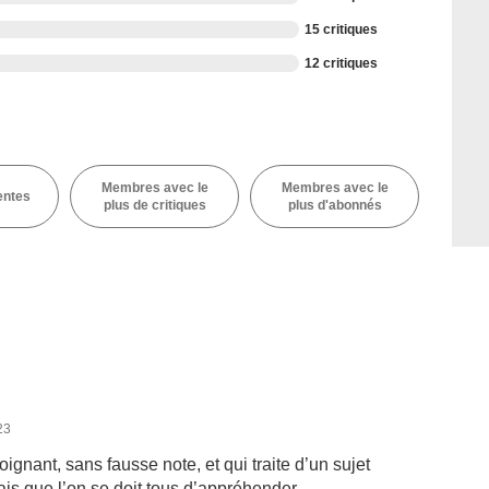
15 critiques
12 critiques
Membres avec le
Membres avec le
entes
plus de critiques
plus d'abonnés
23
ignant, sans fausse note, et qui traite d’un sujet
ais que l’on se doit tous d’appréhender.