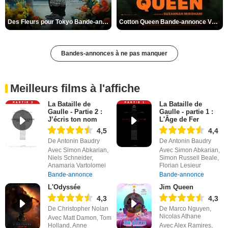
Des Fleurs pour Tokyo Bande-annonce VO STFR
Cotton Queen Bande-annonce VO STFR
Bandes-annonces à ne pas manquer
Meilleurs films à l'affiche
La Bataille de
La Bataille de
Gaulle - Partie 2 :
Gaulle - partie 1 :
J’écris ton nom
L'Âge de Fer
4,5
4,4
De Antonin Baudry
De Antonin Baudry
Avec Simon Abkarian,
Avec Simon Abkarian,
Niels Schneider,
Simon Russell Beale,
Anamaria Vartolomei
Florian Lesieur
Bande-annonce
Bande-annonce
L'Odyssée
Jim Queen
4,3
4,3
De Christopher Nolan
De Marco Nguyen,
Nicolas Athane
Avec Matt Damon, Tom
Holland, Anne
Avec Alex Ramires,