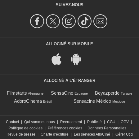
SUIVEZ-NOUS
ALLOCINÉ SUR MOBILE
ALLOCINÉ À L'ÉTRANGER
Filmstarts
SensaCine
Beyazperde
Allemagne
Espagne
Turquie
AdoroCinema
Sensacine México
Brésil
Mexique
Contact
|
Qui sommes-nous
|
Recrutement
|
Publicité
|
CGU
|
CGV
|
Politique de cookies
|
Préférences cookies
|
Données Personnelles
|
Revue de presse
|
Charte d'écriture
|
Les services AlloCiné
|
Gérer Utiq