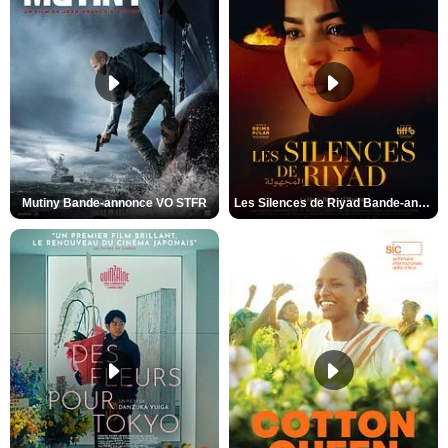
Mutiny Bande-annonce VO STFR
Les Silences de Riyad Bande-annonce VO STFR