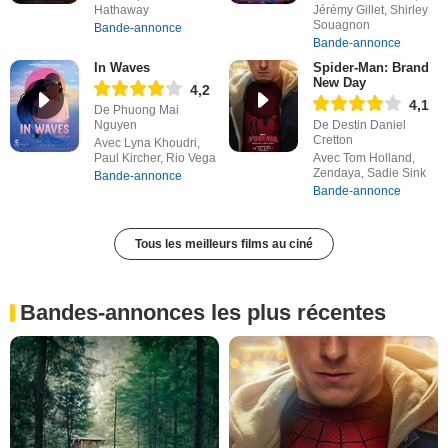
Hathaway
Jérémy Gillet, Shirley
Souagnon
Bande-annonce
Bande-annonce
In Waves
Spider-Man: Brand
New Day
4,2
4,1
De Phuong Mai
Nguyen
De Destin Daniel
Cretton
Avec Lyna Khoudri,
Paul Kircher, Rio Vega
Avec Tom Holland,
Zendaya, Sadie Sink
Bande-annonce
Bande-annonce
Tous les meilleurs films au ciné
Bandes-annonces les plus récentes