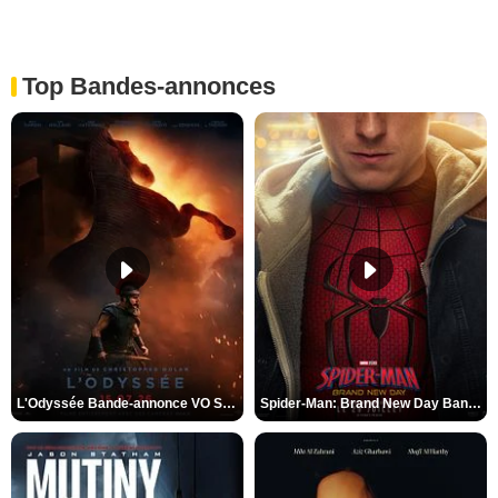
Top Bandes-annonces
L'Odyssée Bande-annonce VO STFR
Spider-Man: Brand New Day Bande-annonce VO STFR