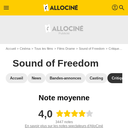
profil
menu
search
Accueil
Cinéma
Tous les films
Films Drame
Sound of Freedom
Critiques Sound of Freedom
Sound of Freedom
Accueil
News
Bandes-annonces
Casting
Critiques
Note moyenne
4,0
3447 notes
En savoir plus sur les notes spectateurs d'AlloCiné