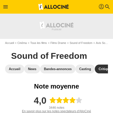
profil
menu
search
Accueil
Cinéma
Tous les films
Films Drame
Sound of Freedom
Avis Sound of Freedom
Sound of Freedom
Accueil
News
Bandes-annonces
Casting
Critiques
Note moyenne
4,0
3446 notes
En savoir plus sur les notes spectateurs d'AlloCiné