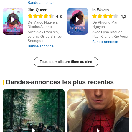
Bande-annonce
Jim Queen
In Waves
4,3
4,2
De Marco Nguyen,
De Phuong Mai
Nicolas Athane
Nguyen
Avec Alex Ramires,
Avec Lyna Khoudri,
Jérémy Gillet, Shirley
Paul Kircher, Rio Vega
Souagnon
Bande-annonce
Bande-annonce
Tous les meilleurs films au ciné
Bandes-annonces les plus récentes