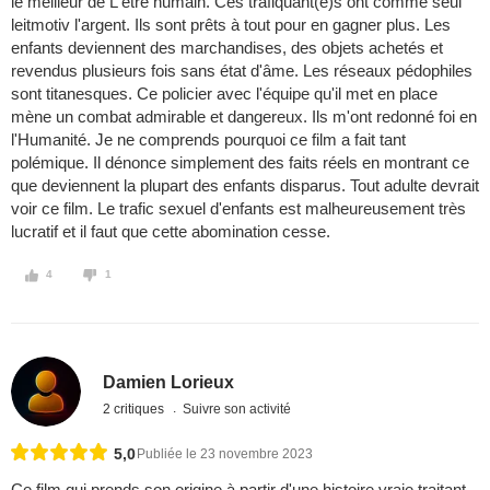
le meilleur de L'être humain. Ces trafiquant(e)s ont comme seul
leitmotiv l'argent. Ils sont prêts à tout pour en gagner plus. Les
enfants deviennent des marchandises, des objets achetés et
revendus plusieurs fois sans état d'âme. Les réseaux pédophiles
sont titanesques. Ce policier avec l'équipe qu'il met en place
mène un combat admirable et dangereux. Ils m'ont redonné foi en
l'Humanité. Je ne comprends pourquoi ce film a fait tant
polémique. Il dénonce simplement des faits réels en montrant ce
que deviennent la plupart des enfants disparus. Tout adulte devrait
voir ce film. Le trafic sexuel d'enfants est malheureusement très
lucratif et il faut que cette abomination cesse.
4
1
Damien Lorieux
2 critiques
Suivre son activité
5,0
Publiée le 23 novembre 2023
Ce film qui prends son origine à partir d'une histoire vraie traitant