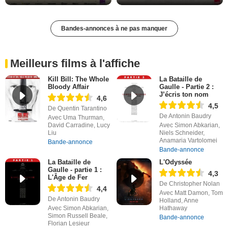
Bandes-annonces à ne pas manquer
Meilleurs films à l'affiche
Kill Bill: The Whole
La Bataille de
Bloody Affair
Gaulle - Partie 2 :
J’écris ton nom
4,6
4,5
De Quentin Tarantino
De Antonin Baudry
Avec Uma Thurman,
David Carradine, Lucy
Avec Simon Abkarian,
Liu
Niels Schneider,
Anamaria Vartolomei
Bande-annonce
Bande-annonce
La Bataille de
L'Odyssée
Gaulle - partie 1 :
4,3
L'Âge de Fer
De Christopher Nolan
4,4
Avec Matt Damon, Tom
De Antonin Baudry
Holland, Anne
Avec Simon Abkarian,
Hathaway
Simon Russell Beale,
Bande-annonce
Florian Lesieur