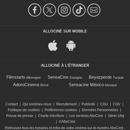
ALLOCINÉ SUR MOBILE
ALLOCINÉ À L'ÉTRANGER
Filmstarts
SensaCine
Beyazperde
Allemagne
Espagne
Turquie
AdoroCinema
Sensacine México
Brésil
Mexique
Contact
|
Qui sommes-nous
|
Recrutement
|
Publicité
|
CGU
|
CGV
|
Politique de cookies
|
Préférences cookies
|
Données Personnelles
|
Revue de presse
|
Charte d'écriture
|
Les services AlloCiné
|
Gérer Utiq
|
©AlloCiné
Retrouvez tous les horaires et infos de votre cinéma sur le numéro AlloCiné :