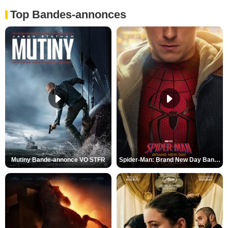
Top Bandes-annonces
Mutiny Bande-annonce VO STFR
Spider-Man: Brand New Day Bande-annonce VO STFR