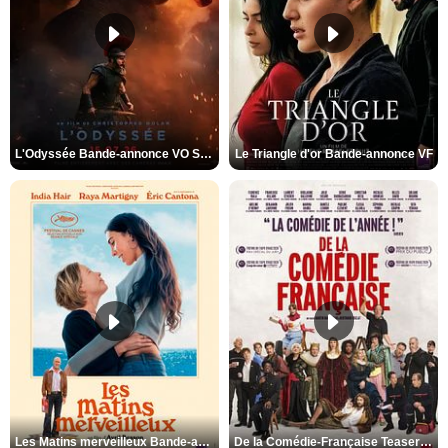
L'Odyssée Bande-annonce VO STFR
Le Triangle d'or Bande-annonce VF
Les Matins merveilleux Bande-annonce VF
De la Comédie-Française Teaser VF