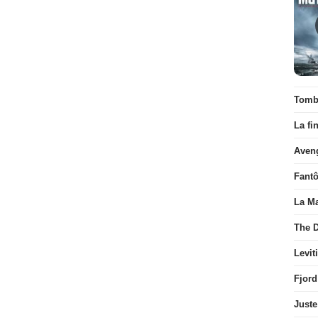
Tombé
La fi
Aven
Fant
La Ma
The D
Levit
Fjord
Juste