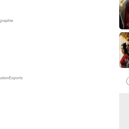
ographie
butionExports