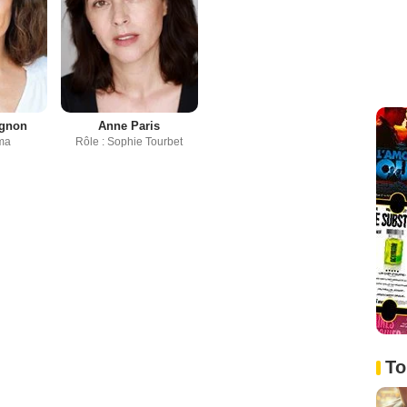
agnon
Anne Paris
ima
Rôle : Sophie Tourbet
To