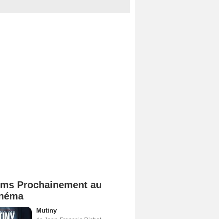
lms Prochainement au
néma
Mutiny