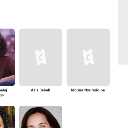
alej
Aziz Jebali
Mouna Noureddine
ija