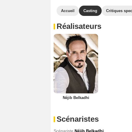
Accueil
Casting
Critiques spec
Réalisateurs
Néjib Belkadhi
Scénaristes
Scénariste
Néjib Belkadhi