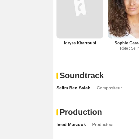
Idryss Kharroubi
Sophie Gar
Rôle : Sel
Soundtrack
Selim Ben Salah
Compositeur
Production
Imed Marzouk
Producteur