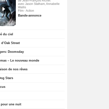
de Jean-François Richet
avec Jason Statham, Annabelle
Wallis
Film - Action
Bande-annonce
 du ciel
n d’Oak Street
gers: Doomsday
ômas – Le nouveau monde
ison de nos rêves
og Stars
icus
 pour une nuit