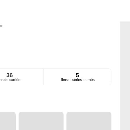
ce
36
5
ns de carrière
films et séries tournés