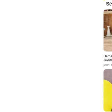
Sé
Demai
Judit
jeudi 