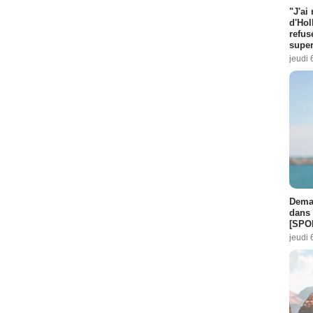
"J'ai
d'Hol
refus
super
jeudi 
Demai
dans 
[SPO
jeudi 