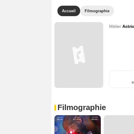
Accueil
Filmographie
Métier
Actri
a
Filmographie