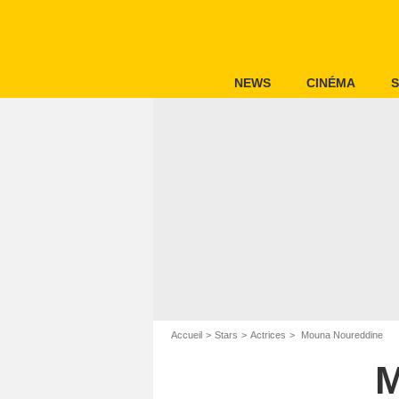
NEWS
CINÉMA
S
Accueil
Stars
Actrices
Mouna Noureddine
M