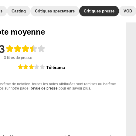
es
Casting
Critiques spectateurs
Critiques presse
VOD
te moyenne
3
3 titres de presse
Télérama
tème de notation, toutes les notes attribuées sont remises au barême
nfos sur notre page
Revue de presse
pour en savoir plus.