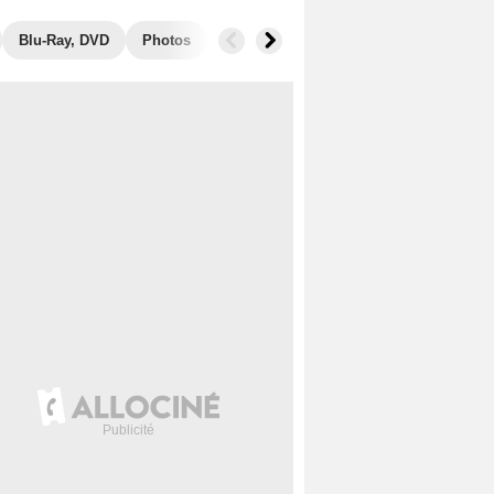
Blu-Ray, DVD
Photos
Musique
Secrets de tournage
B