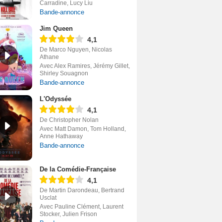
Carradine, Lucy Liu
Bande-annonce
Jim Queen
4,1
De Marco Nguyen, Nicolas
Athane
Avec Alex Ramires, Jérémy Gillet,
Shirley Souagnon
Bande-annonce
L'Odyssée
4,1
De Christopher Nolan
Avec Matt Damon, Tom Holland,
Anne Hathaway
Bande-annonce
De la Comédie-Française
4,1
De Martin Darondeau, Bertrand
Usclat
Avec Pauline Clément, Laurent
Stocker, Julien Frison