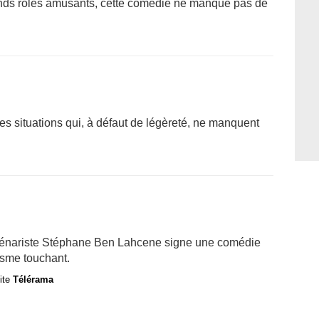
conds rôles amusants, cette comédie ne manque pas de
s situations qui, à défaut de légèreté, ne manquent
 scénariste Stéphane Ben Lahcene signe une comédie
isme touchant.
site
Télérama