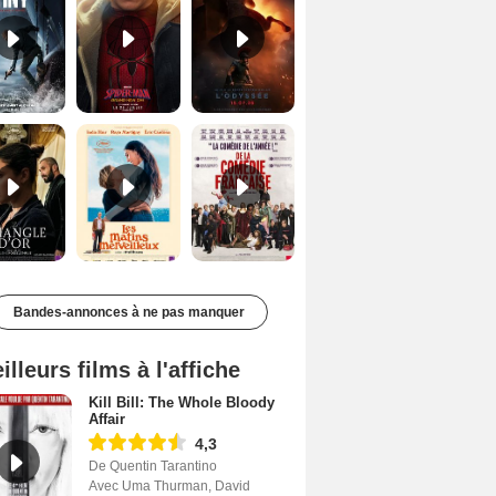
Le Triangle d'or Bande-annonce VF
Les Matins merveilleux Bande-annonce VF
De la Comédie-Française Teaser VF
Bandes-annonces à ne pas manquer
illeurs films à l'affiche
Kill Bill: The Whole Bloody
Affair
4,3
De Quentin Tarantino
Avec Uma Thurman, David