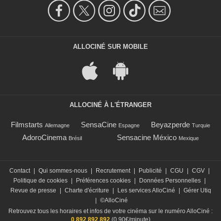
ALLOCINÉ SUR MOBILE
ALLOCINÉ À L'ÉTRANGER
Filmstarts
SensaCine
Beyazperde
Allemagne
Espagne
Turquie
AdoroCinema
Sensacine México
Brésil
Mexique
Contact
|
Qui sommes-nous
|
Recrutement
|
Publicité
|
CGU
|
CGV
|
Politique de cookies
|
Préférences cookies
|
Données Personnelles
|
Revue de presse
|
Charte d'écriture
|
Les services AlloCiné
|
Gérer Utiq
|
©AlloCiné
Retrouvez tous les horaires et infos de votre cinéma sur le numéro AlloCiné :
0 892 892 892
(0,90€/minute)