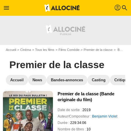
profil
menu
search
Accueil
Cinéma
Tous les films
Films Comédie
Premier de la classe
BO Premier de la classe
Premier de la classe
Accueil
News
Bandes-annonces
Casting
Critiques
Premier de la classe (Bande
originale du film)
Date de sortie :
2019
Auteur/Compositeur :
Benjamin Violet
Durée :
229:34:06
Nombre de titres :
10