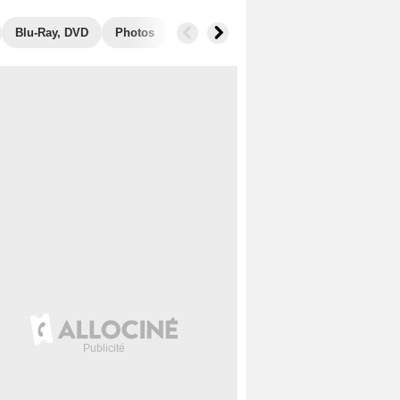
Blu-Ray, DVD
Photos
Secrets de tournage
Box Office