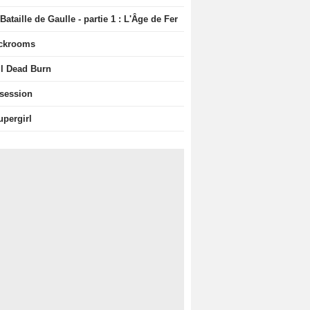
Bataille de Gaulle - partie 1 : L'Âge de Fer
ckrooms
il Dead Burn
session
upergirl