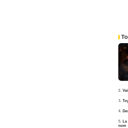
To
2.
Va
3.
To
4.
De
5.
La 
nom