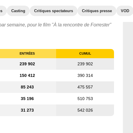
es
Casting
Critiques spectateurs
Critiques presse
VOD
ar semaine, pour le film "À la rencontre de Forrester"
ENTRÉES
CUMUL
239 902
239 902
150 412
390 314
85 243
475 557
35 196
510 753
31 273
542 026