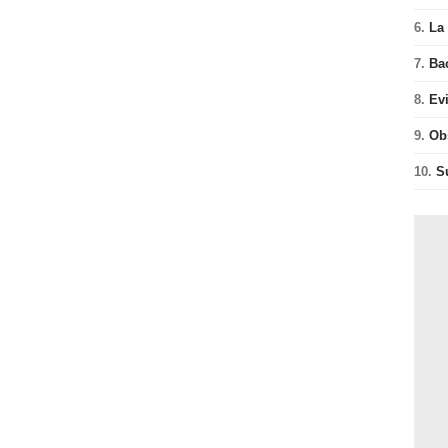
6.
La 
7.
Ba
8.
Ev
9.
Ob
10.
S