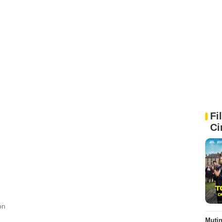
Fi
Ci
on
Muti