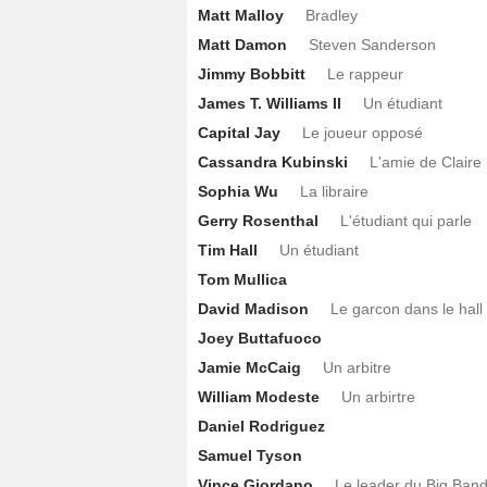
Matt Malloy
Bradley
Matt Damon
Steven Sanderson
Jimmy Bobbitt
Le rappeur
James T. Williams II
Un étudiant
Capital Jay
Le joueur opposé
Cassandra Kubinski
L'amie de Claire
Sophia Wu
La libraire
Gerry Rosenthal
L'étudiant qui parle
Tim Hall
Un étudiant
Tom Mullica
David Madison
Le garcon dans le hall
Joey Buttafuoco
Jamie McCaig
Un arbitre
William Modeste
Un arbirtre
Daniel Rodriguez
Samuel Tyson
Vince Giordano
Le leader du Big Ban