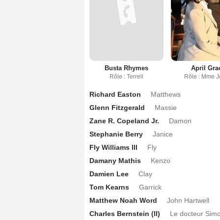
Busta Rhymes
April Gra
Rôle : Terrell
Rôle : Mme 
Richard Easton
Matthews
Glenn Fitzgerald
Massie
Zane R. Copeland Jr.
Damon
Stephanie Berry
Janice
Fly Williams III
Fly
Damany Mathis
Kenzo
Damien Lee
Clay
Tom Kearns
Garrick
Matthew Noah Word
John Hartwell
Charles Bernstein (II)
Le docteur Sim