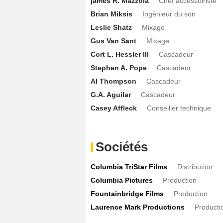
james R. Mazzola
Chef accessoiriste
Brian Miksis
Ingénieur du son
Leslie Shatz
Mixage
Gus Van Sant
Mixage
Cort L. Hessler III
Cascadeur
Stephen A. Pope
Cascadeur
Al Thompson
Cascadeur
G.A. Aguilar
Cascadeur
Casey Affleck
Conseiller technique
Sociétés
Columbia TriStar Films
Distribution
Columbia Pictures
Production
Fountainbridge Films
Production
Laurence Mark Productions
Producti