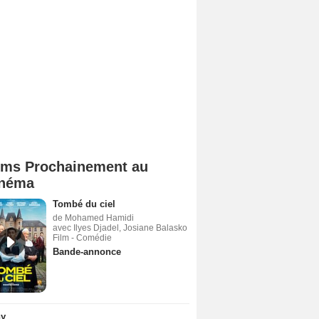
lms Prochainement au
néma
Tombé du ciel
de Mohamed Hamidi
avec Ilyes Djadel, Josiane Balasko
Film - Comédie
Bande-annonce
ny