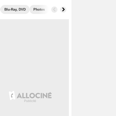
Blu-Ray, DVD
Photos
Secrets de tournage
Box Office