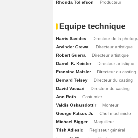
Rhonda Tollefson
Producteur
Equipe technique
Harris Savides
Directeur de la photog
Arvinder Grewal
Directeur artistique
Robert Guerra
Directeur artistique
Darrell K. Keister
Directeur artistique
Francine Maisler
Directeur du casting
Bernard Telsey
Directeur du casting
David Vaccari
Directeur du casting
Ann Roth
Costumier
Valdis Oskarsdottir
Monteur
George Patsos Jr.
Chef machiniste
Michael Bigger
Maquilleur
Trish Adlesic
Régisseur général