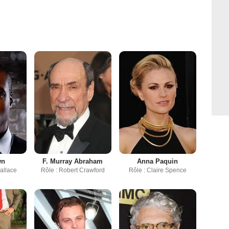
wn
F. Murray Abraham
Anna Paquin
allace
Rôle : Robert Crawford
Rôle : Claire Spence