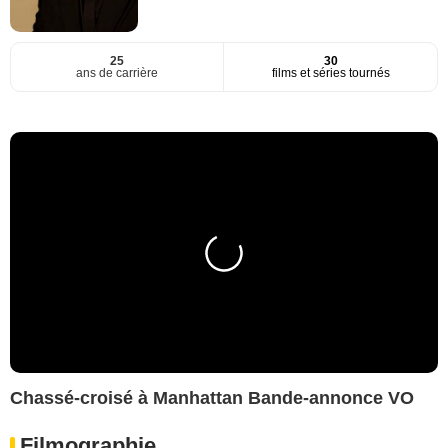
25
30
ans de carrière
films et séries tournés
Chassé-croisé à Manhattan Bande-annonce VO
Filmographie