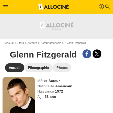
profil
menu
search
Accueil
Stars
Acteurs
Acteur américain
Glenn Fitzgerald
Glenn Fitzgerald
Accueil
Filmographie
Photos
Métier
Acteur
Nationalité
Américain
Naissance
1972
Age
53
ans