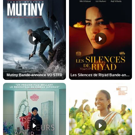
Mutiny Bande-annonce VO STFR
Les Silences de Riyad Bande-annonce VO STFR