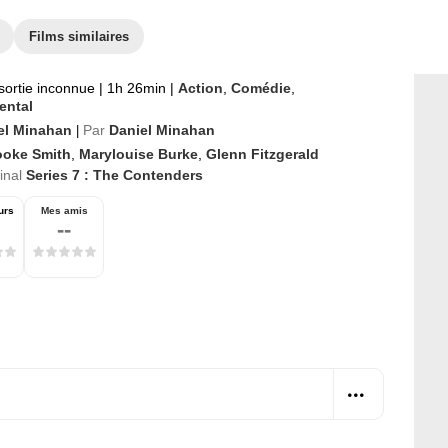
Films similaires
sortie inconnue
|
1h 26min
|
Action
,
Comédie
,
ental
el Minahan
Par
Daniel Minahan
|
ooke Smith
,
Marylouise Burke
,
Glenn Fitzgerald
ginal
Series 7 : The Contenders
urs
Mes amis
--