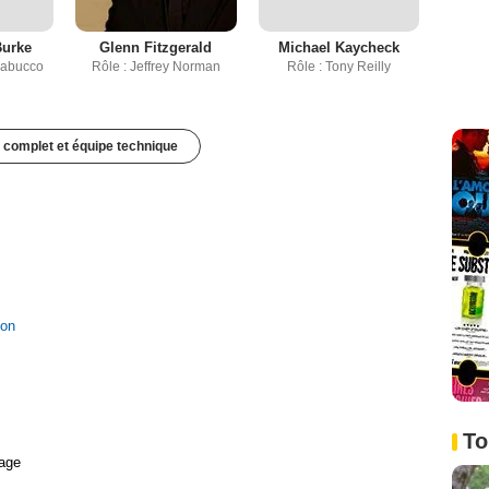
Burke
Glenn Fitzgerald
Michael Kaycheck
rabucco
Rôle : Jeffrey Norman
Rôle : Tony Reilly
 complet et équipe technique
ion
To
age