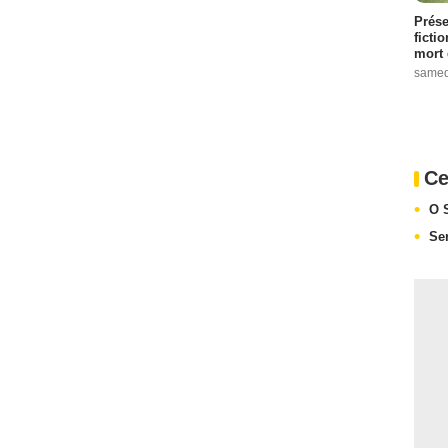
Prése
ficti
mort 
samed
Ce
O 
Ser