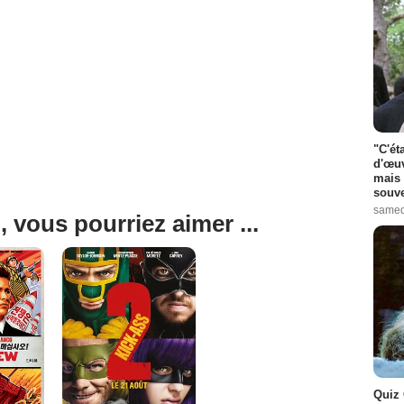
"C'ét
d'œuv
mais 
souve
samed
, vous pourriez aimer ...
Quiz 