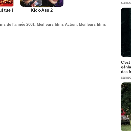
samed
ui tue !
Kick-Ass 2
ilms de l'année 2001
,
Meilleurs films Action
,
Meilleurs films
C'est
génia
des f
samed