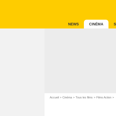
NEWS
CINÉMA
S
Accueil
Cinéma
Tous les films
Films Action