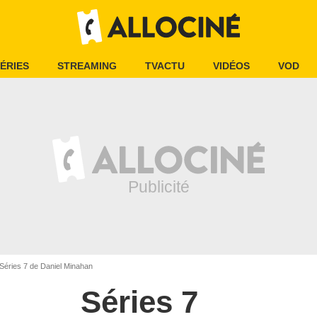
ÉRIES
STREAMING
TVACTU
VIDÉOS
VOD
Séries 7 de Daniel Minahan
Séries 7