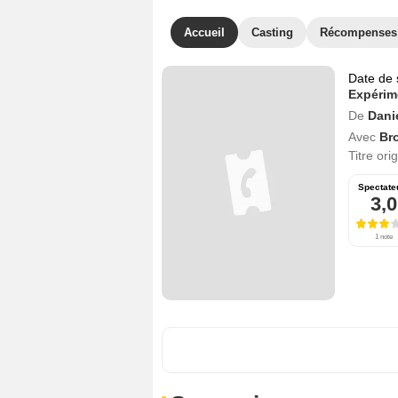
Accueil
Casting
Récompenses
Date de 
Expérim
De
Dani
Avec
Br
Titre ori
Spectate
3,0
1 note