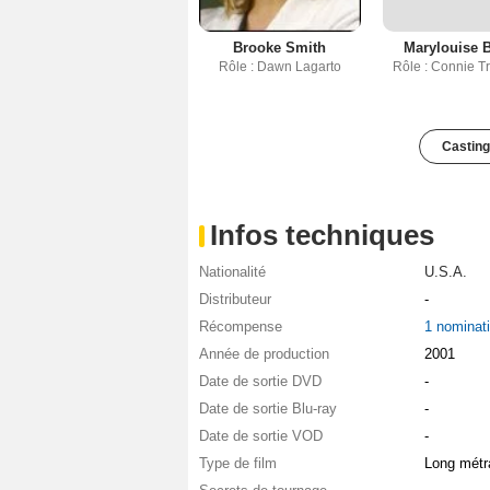
Brooke Smith
Marylouise 
Rôle : Dawn Lagarto
Rôle : Connie T
Casting
Infos techniques
Nationalité
U.S.A.
Distributeur
-
Récompense
1 nominat
Année de production
2001
Date de sortie DVD
-
Date de sortie Blu-ray
-
Date de sortie VOD
-
Type de film
Long métr