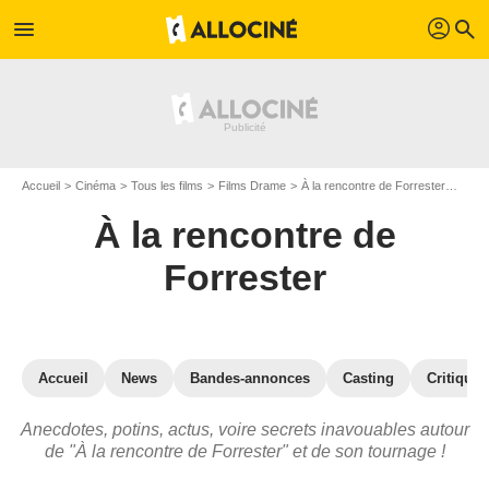
profil
menu
search
Accueil
Cinéma
Tous les films
Films Drame
À la rencontre de Forrester
À la 
À la rencontre de
Forrester
Accueil
News
Bandes-annonces
Casting
Critiques
Anecdotes, potins, actus, voire secrets inavouables autour
de "À la rencontre de Forrester" et de son tournage !