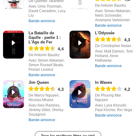
De Quentin Tarantino
De Antonin Baudry
Avec Uma Thurman,
David Carradine, Lucy
Avec Simon Abkarian,
Liu
Niels Schneider,
Anamaria Vartolomei
Bande-annonce
Bande-annonce
La Bataille de
L'Odyssée
Gaulle - partie 1 :
4,3
L'Âge de Fer
De Christopher Nolan
4,4
Avec Matt Damon, Tom
De Antonin Baudry
Holland, Anne
Avec Simon Abkarian,
Hathaway
Simon Russell Beale,
Bande-annonce
Florian Lesieur
Bande-annonce
Jim Queen
In Waves
4,3
4,2
De Marco Nguyen,
De Phuong Mai
Nicolas Athane
Nguyen
Avec Alex Ramires,
Avec Lyna Khoudri,
Jérémy Gillet, Shirley
Paul Kircher, Rio Vega
Souagnon
Bande-annonce
Bande-annonce