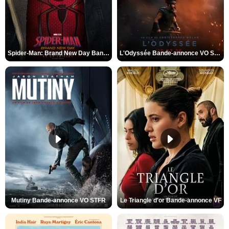
Spider-Man: Brand New Day Bande-annonce VO STFR
L'Odyssée Bande-annonce VO STFR
Mutiny Bande-annonce VO STFR
Le Triangle d'or Bande-annonce VF