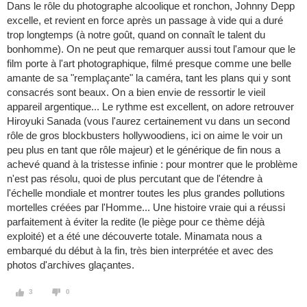
Dans le rôle du photographe alcoolique et ronchon, Johnny Depp
excelle, et revient en force après un passage à vide qui a duré
trop longtemps (à notre goût, quand on connaît le talent du
bonhomme). On ne peut que remarquer aussi tout l'amour que le
film porte à l'art photographique, filmé presque comme une belle
amante de sa "remplaçante" la caméra, tant les plans qui y sont
consacrés sont beaux. On a bien envie de ressortir le vieil
appareil argentique... Le rythme est excellent, on adore retrouver
Hiroyuki Sanada (vous l'aurez certainement vu dans un second
rôle de gros blockbusters hollywoodiens, ici on aime le voir un
peu plus en tant que rôle majeur) et le générique de fin nous a
achevé quand à la tristesse infinie : pour montrer que le problème
n'est pas résolu, quoi de plus percutant que de l'étendre à
l'échelle mondiale et montrer toutes les plus grandes pollutions
mortelles créées par l'Homme... Une histoire vraie qui a réussi
parfaitement à éviter la redite (le piège pour ce thème déjà
exploité) et a été une découverte totale. Minamata nous a
embarqué du début à la fin, très bien interprétée et avec des
photos d'archives glaçantes.
3
0