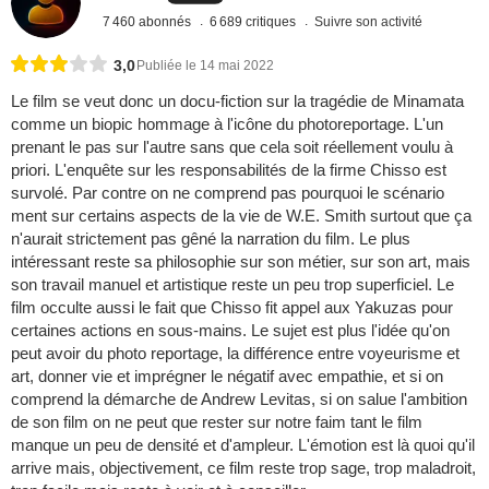
7 460 abonnés
6 689 critiques
Suivre son activité
3,0
Publiée le 14 mai 2022
Le film se veut donc un docu-fiction sur la tragédie de Minamata
comme un biopic hommage à l'icône du photoreportage. L'un
prenant le pas sur l'autre sans que cela soit réellement voulu à
priori. L'enquête sur les responsabilités de la firme Chisso est
survolé. Par contre on ne comprend pas pourquoi le scénario
ment sur certains aspects de la vie de W.E. Smith surtout que ça
n'aurait strictement pas gêné la narration du film. Le plus
intéressant reste sa philosophie sur son métier, sur son art, mais
son travail manuel et artistique reste un peu trop superficiel. Le
film occulte aussi le fait que Chisso fit appel aux Yakuzas pour
certaines actions en sous-mains. Le sujet est plus l'idée qu'on
peut avoir du photo reportage, la différence entre voyeurisme et
art, donner vie et imprégner le négatif avec empathie, et si on
comprend la démarche de Andrew Levitas, si on salue l'ambition
de son film on ne peut que rester sur notre faim tant le film
manque un peu de densité et d'ampleur. L'émotion est là quoi qu'il
arrive mais, objectivement, ce film reste trop sage, trop maladroit,