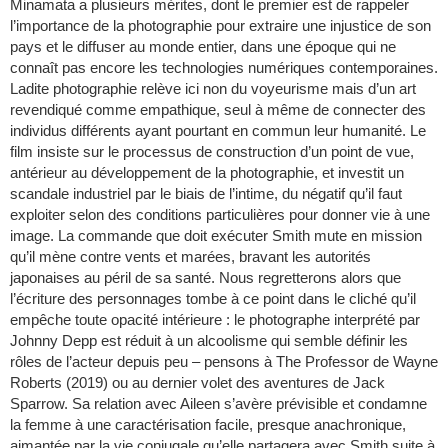
Minamata a plusieurs mérites, dont le premier est de rappeler
l’importance de la photographie pour extraire une injustice de son
pays et le diffuser au monde entier, dans une époque qui ne
connaît pas encore les technologies numériques contemporaines.
Ladite photographie relève ici non du voyeurisme mais d’un art
revendiqué comme empathique, seul à même de connecter des
individus différents ayant pourtant en commun leur humanité. Le
film insiste sur le processus de construction d’un point de vue,
antérieur au développement de la photographie, et investit un
scandale industriel par le biais de l’intime, du négatif qu’il faut
exploiter selon des conditions particulières pour donner vie à une
image. La commande que doit exécuter Smith mute en mission
qu’il mène contre vents et marées, bravant les autorités
japonaises au péril de sa santé. Nous regretterons alors que
l’écriture des personnages tombe à ce point dans le cliché qu’il
empêche toute opacité intérieure : le photographe interprété par
Johnny Depp est réduit à un alcoolisme qui semble définir les
rôles de l’acteur depuis peu – pensons à The Professor de Wayne
Roberts (2019) ou au dernier volet des aventures de Jack
Sparrow. Sa relation avec Aileen s’avère prévisible et condamne
la femme à une caractérisation facile, presque anachronique,
aimantée par la vie conjugale qu’elle partagera avec Smith suite à