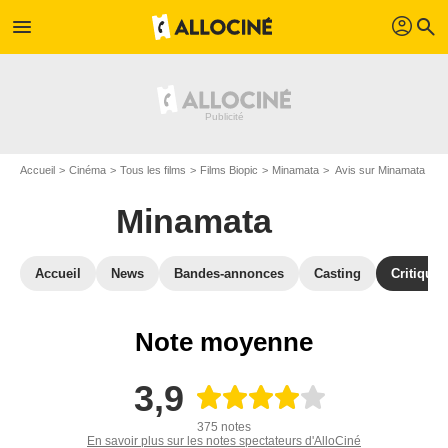
profil
menu
search
Accueil
Cinéma
Tous les films
Films Biopic
Minamata
Avis sur Minamata
Minamata
Accueil
News
Bandes-annonces
Casting
Critiques
Note moyenne
3,9
375 notes
En savoir plus sur les notes spectateurs d'AlloCiné