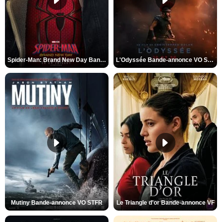
Spider-Man: Brand New Day Bande-annonce VO STFR
L'Odyssée Bande-annonce VO STFR
Mutiny Bande-annonce VO STFR
Le Triangle d'or Bande-annonce VF