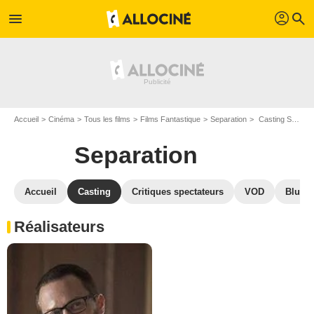
profil
menu
search
Accueil
Cinéma
Tous les films
Films Fantastique
Separation
Casting Separation
Separation
Accueil
Casting
Critiques spectateurs
VOD
Blu-Ra
Réalisateurs