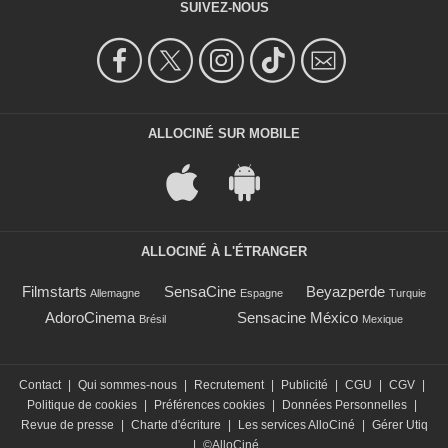
SUIVEZ-NOUS
ALLOCINÉ SUR MOBILE
ALLOCINÉ À L'ÉTRANGER
Filmstarts
SensaCine
Beyazperde
Allemagne
Espagne
Turquie
AdoroCinema
Sensacine México
Brésil
Mexique
Contact
|
Qui sommes-nous
|
Recrutement
|
Publicité
|
CGU
|
CGV
|
Politique de cookies
|
Préférences cookies
|
Données Personnelles
|
Revue de presse
|
Charte d'écriture
|
Les services AlloCiné
|
Gérer Utiq
|
©AlloCiné