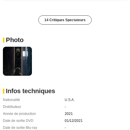
14 Critiques Spectateurs
Photo
Infos techniques
Nationalité
U.S.A.
Distributeur
-
Année de production
2021
Date de sortie DVD
01/12/2021
Date de sortie Blu-ray
-