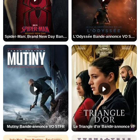
Spider-Man: Brand New Day Bande-annonce VO STFR
L'Odyssée Bande-annonce VO STFR
Mutiny Bande-annonce VO STFR
Le Triangle d'or Bande-annonce VF