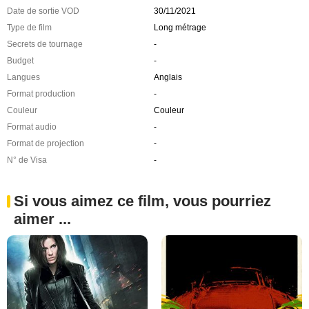
Date de sortie VOD
30/11/2021
Type de film
Long métrage
Secrets de tournage
-
Budget
-
Langues
Anglais
Format production
-
Couleur
Couleur
Format audio
-
Format de projection
-
N° de Visa
-
Si vous aimez ce film, vous pourriez
aimer ...