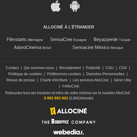
ALLOCINÉ À L'ÉTRANGER
Filmstarts
SensaCine
Beyazperde
Allemagne
Espagne
Turquie
AdoroCinema
Sensacine México
Brésil
Mexique
Contact
|
Qui sommes-nous
|
Recrutement
|
Publicité
|
CGU
|
CGV
|
Politique de cookies
|
Préférences cookies
|
Données Personnelles
|
Revue de presse
|
Charte d'écriture
|
Les services AlloCiné
|
Gérer Utiq
|
©AlloCiné
Retrouvez tous les horaires et infos de votre cinéma sur le numéro AlloCiné :
0 892 892 892
(0,90€/minute)