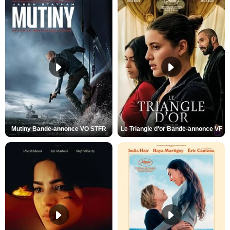
Mutiny Bande-annonce VO STFR
Le Triangle d'or Bande-annonce VF