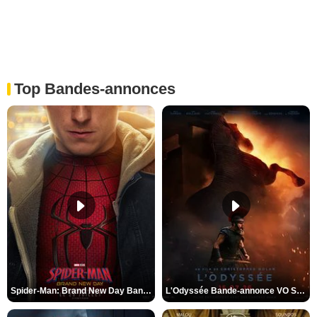
Top Bandes-annonces
Spider-Man: Brand New Day Bande-annonce VO STFR
L'Odyssée Bande-annonce VO STFR