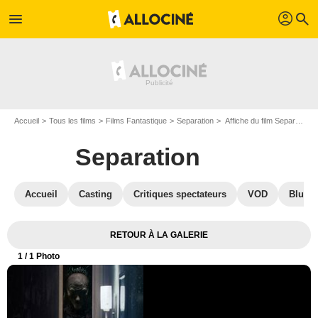
profil
menu
search
Accueil
Tous les films
Films Fantastique
Separation
Affiche du film Separation - Photo 1
Separation
Accueil
Casting
Critiques spectateurs
VOD
Blu-Ra
RETOUR À LA GALERIE
1
/ 1 Photo