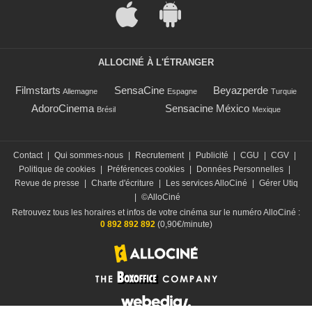
ALLOCINÉ À L'ÉTRANGER
Filmstarts
SensaCine
Beyazperde
Allemagne
Espagne
Turquie
AdoroCinema
Sensacine México
Brésil
Mexique
Contact
|
Qui sommes-nous
|
Recrutement
|
Publicité
|
CGU
|
CGV
|
Politique de cookies
|
Préférences cookies
|
Données Personnelles
|
Revue de presse
|
Charte d'écriture
|
Les services AlloCiné
|
Gérer Utiq
|
©AlloCiné
Retrouvez tous les horaires et infos de votre cinéma sur le numéro AlloCiné :
0 892 892 892
(0,90€/minute)