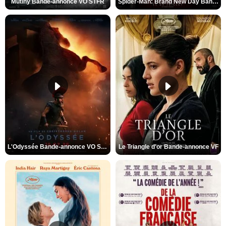
Mutiny Bande-annonce VO STFR
Spider-Man: Brand New Day Bande-annonce VO STFR
L'Odyssée Bande-annonce VO STFR
Le Triangle d'or Bande-annonce VF