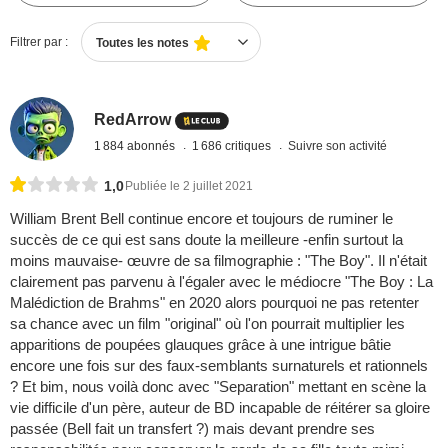
Filtrer par :
Toutes les notes
RedArrow
1 884 abonnés
1 686 critiques
Suivre son activité
1,0
Publiée le 2 juillet 2021
William Brent Bell continue encore et toujours de ruminer le
succès de ce qui est sans doute la meilleure -enfin surtout la
moins mauvaise- œuvre de sa filmographie : "The Boy". Il n'était
clairement pas parvenu à l'égaler avec le médiocre "The Boy : La
Malédiction de Brahms" en 2020 alors pourquoi ne pas retenter
sa chance avec un film "original" où l'on pourrait multiplier les
apparitions de poupées glauques grâce à une intrigue bâtie
encore une fois sur des faux-semblants surnaturels et rationnels
? Et bim, nous voilà donc avec "Separation" mettant en scène la
vie difficile d'un père, auteur de BD incapable de réitérer sa gloire
passée (Bell fait un transfert ?) mais devant prendre ses