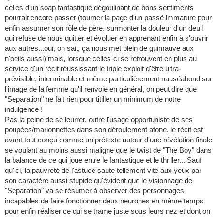
celles d'un soap fantastique dégoulinant de bons sentiments
pourrait encore passer (tourner la page d'un passé immature pour
enfin assumer son rôle de père, surmonter la douleur d'un deuil
qui refuse de nous quitter et évoluer en apprenant enfin à s'ouvrir
aux autres...oui, on sait, ça nous met plein de guimauve aux
n'oeils aussi) mais, lorsque celles-ci se retrouvent en plus au
service d'un récit réussissant le triple exploit d'être ultra-
prévisible, interminable et même particulièrement nauséabond sur
l'image de la femme qu'il renvoie en général, on peut dire que
"Separation" ne fait rien pour titiller un minimum de notre
indulgence !
Pas la peine de se leurrer, outre l'usage opportuniste de ses
poupées/marionnettes dans son déroulement atone, le récit est
avant tout conçu comme un prétexte autour d'une révélation finale
se voulant au moins aussi maligne que le twist de "The Boy" dans
la balance de ce qui joue entre le fantastique et le thriller... Sauf
qu'ici, la pauvreté de l'astuce saute tellement vite aux yeux par
son caractère aussi stupide qu'évident que le visionnage de
"Separation" va se résumer à observer des personnages
incapables de faire fonctionner deux neurones en même temps
pour enfin réaliser ce qui se trame juste sous leurs nez et dont on