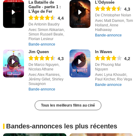
La Bataille de
L'Odyssée
Gaulle - partie 1 :
4,3
L'Âge de Fer
De Christopher Nolan
4,4
Avec Matt Damon, Tom
De Antonin Baudry
Holland, Anne
Avec Simon Abkarian,
Hathaway
Simon Russell Beale,
Bande-annonce
Florian Lesieur
Bande-annonce
Jim Queen
In Waves
4,3
4,2
De Marco Nguyen,
De Phuong Mai
Nicolas Athane
Nguyen
Avec Alex Ramires,
Avec Lyna Khoudri,
Jérémy Gillet, Shirley
Paul Kircher, Rio Vega
Souagnon
Bande-annonce
Bande-annonce
Tous les meilleurs films au ciné
Bandes-annonces les plus récentes