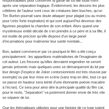
responsabilités pour conserver la garde de sa fille toute mimi
après une séparation tragique. Évidemment, les dessins les plus
célèbres de l'auteur sont ceux de créatures bien louches, qu'un
Tim Burton pourrait sans doute attaquer pour plagiat (ou au moins
pour t.très forte inspiration) et qui sont aujourd'hui devenus des
figurines peuplant la chambre de son enfant. Alors quand une
mystérieuse entité décide de s'en prendre à ce père et à sa fille, il
est inutile de préciser qu'elle dispose d'un large panel
d'incarnations pour malmener leur santé mentale...
Bon, autant commencer par ce pourquoi le film a été conçu
principalement : les apparitions matérialisées de l'imaginaire de
cet auteur. Les frissons qu'elles devraient engendrer ne seront
jamais présents mais quelques-unes se démarqueront du lot par
leur design (l'espèce de Joker contorsionniste est très réussie par
exemple) ou par leur mise en scène (sans trop en dire, tout ce qui
se passe en hauteur sera teinté d'une étonnante poésie macabre
à l'écran). Ce sera pour ainsi dire la principale qualité du film car,
pour le reste, "Separation" va justement donner envie de très vite
se séparer de lui.
Que les thématiques utilisées pour une histoire de ce type soient