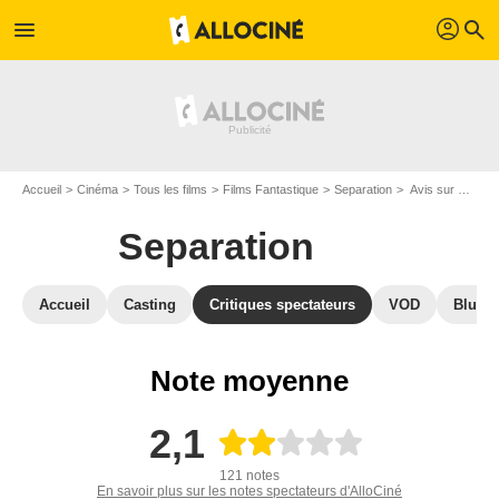
profil
menu
search
Accueil
Cinéma
Tous les films
Films Fantastique
Separation
Avis sur Separation
Separation
Accueil
Casting
Critiques spectateurs
VOD
Blu-Ra
Note moyenne
2,1
121 notes
En savoir plus sur les notes spectateurs d'AlloCiné