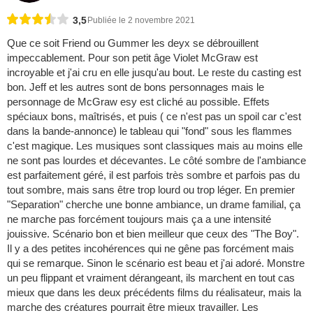
3,5
Publiée le 2 novembre 2021
Que ce soit Friend ou Gummer les deyx se débrouillent
impeccablement. Pour son petit âge Violet McGraw est
incroyable et j'ai cru en elle jusqu'au bout. Le reste du casting est
bon. Jeff et les autres sont de bons personnages mais le
personnage de McGraw esy est cliché au possible. Effets
spéciaux bons, maîtrisés, et puis ( ce n'est pas un spoil car c'est
dans la bande-annonce) le tableau qui "fond" sous les flammes
c'est magique. Les musiques sont classiques mais au moins elle
ne sont pas lourdes et décevantes. Le côté sombre de l'ambiance
est parfaitement géré, il est parfois très sombre et parfois pas du
tout sombre, mais sans être trop lourd ou trop léger. En premier
"Separation" cherche une bonne ambiance, un drame familial, ça
ne marche pas forcément toujours mais ça a une intensité
jouissive. Scénario bon et bien meilleur que ceux des "The Boy".
Il y a des petites incohérences qui ne gêne pas forcément mais
qui se remarque. Sinon le scénario est beau et j'ai adoré. Monstre
un peu flippant et vraiment dérangeant, ils marchent en tout cas
mieux que dans les deux précédents films du réalisateur, mais la
marche des créatures pourrait être mieux travailler. Les