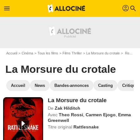
profil
menu
search
Accueil
Cinéma
Tous les films
Films Thriller
La Morsure du crotale
Regarder La Morsure du crotale en SVOD
La Morsure du crotale
Accueil
News
Bandes-annonces
Casting
Critiques
La Morsure du crotale
De
Zak Hilditch
Avec
Theo Rossi
,
Carmen Ejogo
,
Emma
Greenwell
Titre original
Rattlesnake