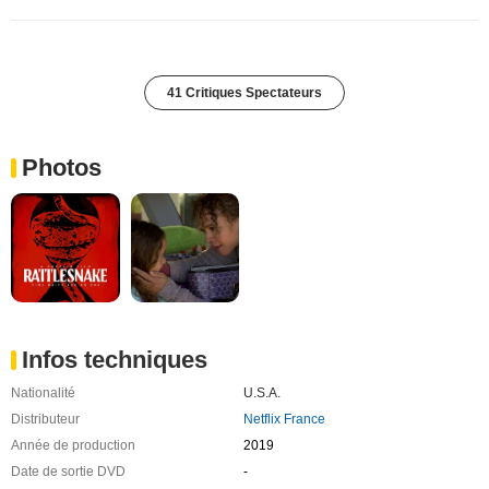
41 Critiques Spectateurs
Photos
Infos techniques
Nationalité
U.S.A.
Distributeur
Netflix France
Année de production
2019
Date de sortie DVD
-