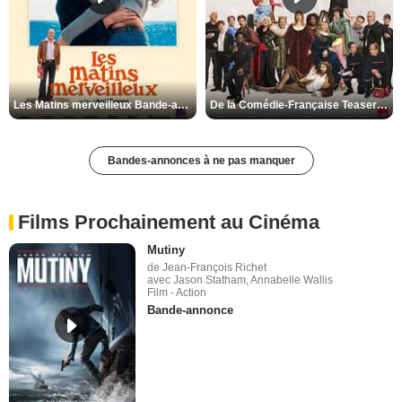
Les Matins merveilleux Bande-annonce VF
De la Comédie-Française Teaser VF
Bandes-annonces à ne pas manquer
Films Prochainement au Cinéma
Mutiny
de Jean-François Richet
avec Jason Statham, Annabelle Wallis
Film - Action
Bande-annonce