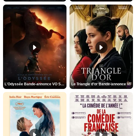
L'Odyssée Bande-annonce VO STFR
Le Triangle d'or Bande-annonce VF