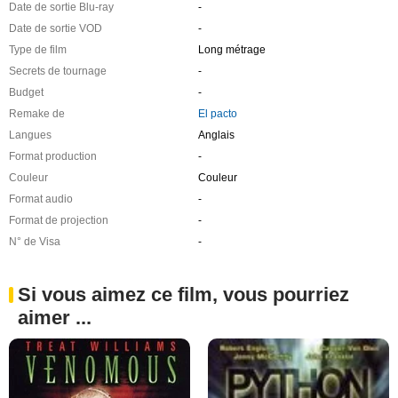
Date de sortie Blu-ray
-
Date de sortie VOD
-
Type de film
Long métrage
Secrets de tournage
-
Budget
-
Remake de
El pacto
Langues
Anglais
Format production
-
Couleur
Couleur
Format audio
-
Format de projection
-
N° de Visa
-
Si vous aimez ce film, vous pourriez
aimer ...