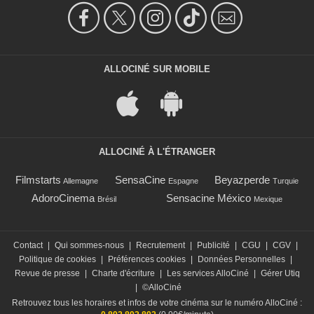
ALLOCINÉ SUR MOBILE
ALLOCINÉ À L'ÉTRANGER
Filmstarts
SensaCine
Beyazperde
Allemagne
Espagne
Turquie
AdoroCinema
Sensacine México
Brésil
Mexique
Contact
|
Qui sommes-nous
|
Recrutement
|
Publicité
|
CGU
|
CGV
|
Politique de cookies
|
Préférences cookies
|
Données Personnelles
|
Revue de presse
|
Charte d'écriture
|
Les services AlloCiné
|
Gérer Utiq
|
©AlloCiné
Retrouvez tous les horaires et infos de votre cinéma sur le numéro AlloCiné :