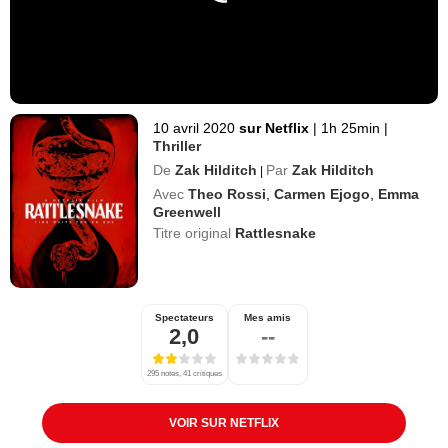
10 avril 2020
sur Netflix
|
1h 25min
|
Thriller
De
Zak Hilditch
Par
Zak Hilditch
|
Avec
Theo Rossi
,
Carmen Ejogo
,
Emma
Greenwell
Titre original
Rattlesnake
Spectateurs
Mes amis
2,0
--
295 notes, 41 critiques
VOIR SUR NETFLIX