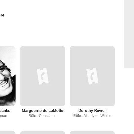
re
banks
Marguerite de LaMotte
Dorothy Revier
agnan
Rôle : Constance
Rôle : Milady de Winter