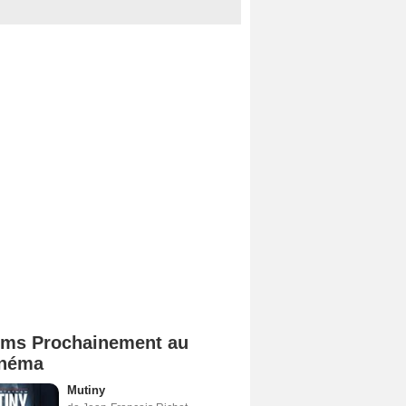
lms Prochainement au
néma
Mutiny