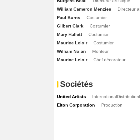
Burgess Beall
Directeur artistique
William Cameron Menzies
Directeur ar
Paul Burns
Costumier
Gilbert Clark
Costumier
Mary Hallett
Costumier
Maurice Leloir
Costumier
William Nolan
Monteur
Maurice Leloir
Chef décorateur
Sociétés
United Artists
InternationalDistributio
Elton Corporation
Production