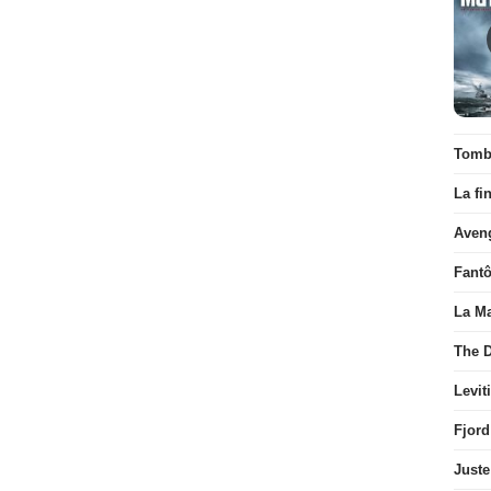
Tombé
La fi
Aven
Fant
La Ma
The D
Levit
Fjord
Juste