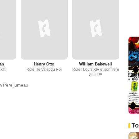
an
Henry Otto
William Bakewell
XIII
Rôle : le Valet du Roi
Rôle : Louis XIV et son frère
jumeau
on frère jumeau
To