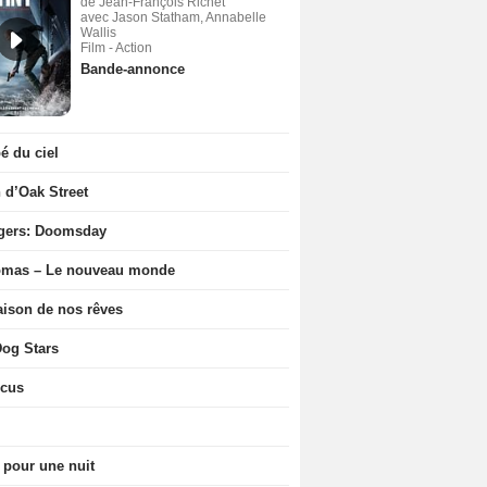
de Jean-François Richet
avec Jason Statham, Annabelle
Wallis
Film - Action
Bande-annonce
 du ciel
n d’Oak Street
gers: Doomsday
ômas – Le nouveau monde
ison de nos rêves
og Stars
icus
 pour une nuit