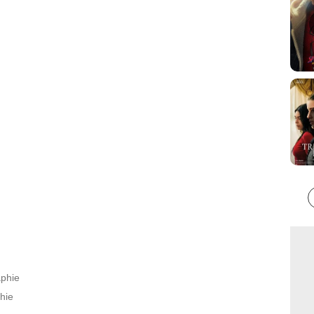
aphie
hie