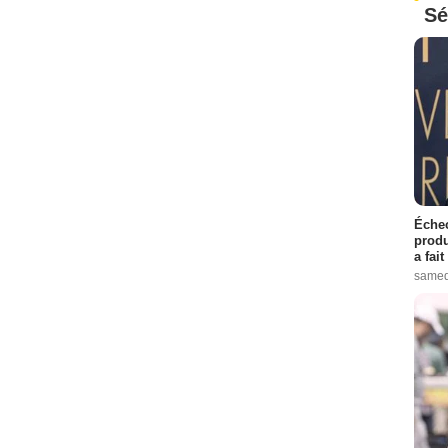
Sé
Échec
produ
a fai
samed