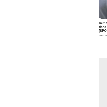
Demai
dans 
[SPO
vendr