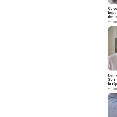
Ce so
Impos
thrill
vendr
Demai
Soizi
la ré
vendr