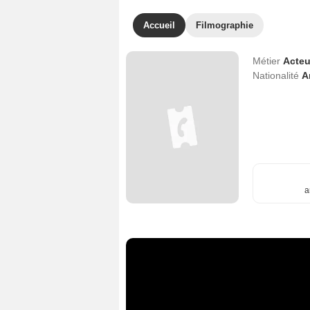
Accueil
Filmographie
Métier
Acteu
Nationalité
A
a