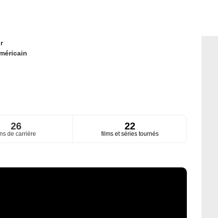
r
méricain
26
22
ns de carrière
films et séries tournés