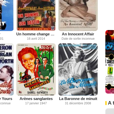
y
Un homme change son destin
An Innocent Affair
001
16 avril 2014
Date de sortie inconnue
y Yours
Arènes sanglantes
La Baronne de minuit
A 
inconnue
17 janvier 1947
31 décembre 2008