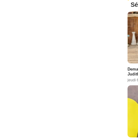
Sé
Demai
Judit
jeudi 