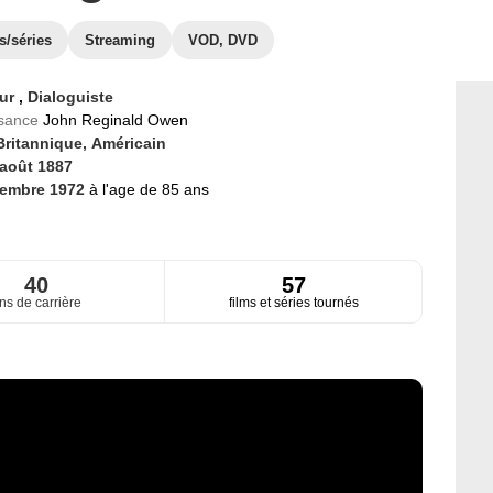
s/séries
Streaming
VOD, DVD
eur
,
Dialoguiste
ssance
John Reginald Owen
Britannique,
Américain
 août 1887
vembre 1972
à l'age de 85 ans
40
57
ns de carrière
films et séries tournés