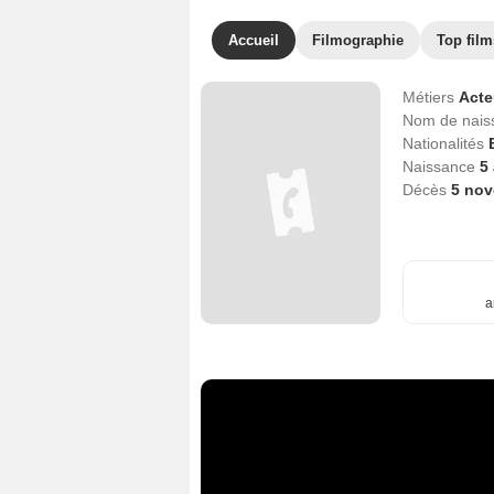
Accueil
Filmographie
Top film
Métiers
Act
Nom de nai
Nationalités
Naissance
5
Décès
5 no
a