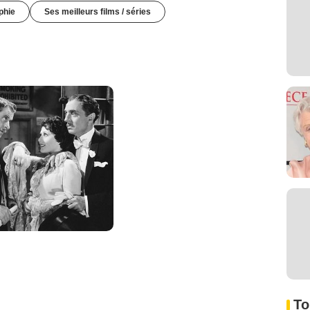
phie
Ses meilleurs films / séries
To