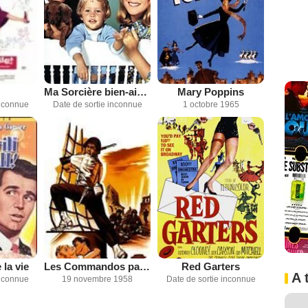
!
Ma Sorcière bien-aimée
Mary Poppins
inconnue
Date de sortie inconnue
1 octobre 1965
 la vie
Les Commandos passent à l'attaque
Red Garters
A 
inconnue
19 novembre 1958
Date de sortie inconnue