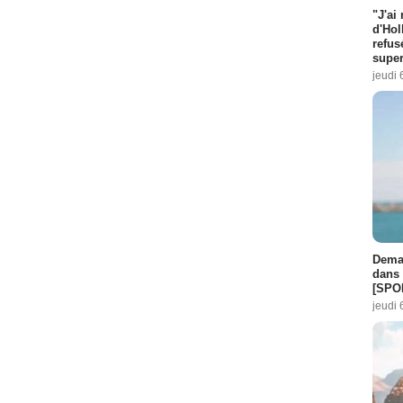
"J'ai
d'Hol
refus
super
jeudi 
Demai
dans 
[SPO
jeudi 