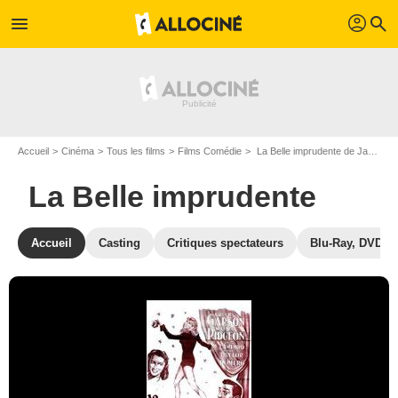
profil
menu
search
Accueil
Cinéma
Tous les films
Films Comédie
La Belle imprudente de Jack Conway
La Belle imprudente
Accueil
Casting
Critiques spectateurs
Blu-Ray, DVD