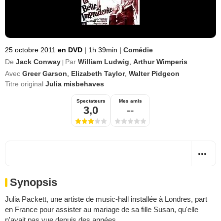
25 octobre 2011
en DVD
|
1h 39min
|
Comédie
De
Jack Conway
Par
William Ludwig
,
Arthur Wimperis
|
Avec
Greer Garson
,
Elizabeth Taylor
,
Walter Pidgeon
Titre original
Julia misbehaves
Spectateurs
Mes amis
3,0
--
Synopsis
Julia Packett, une artiste de music-hall installée à Londres, part
en France pour assister au mariage de sa fille Susan, qu'elle
n'avait pas vue depuis des années.