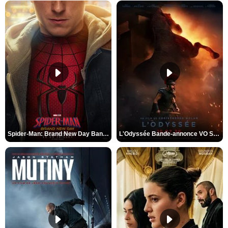
Spider-Man: Brand New Day Bande-annonce VO STFR
L'Odyssée Bande-annonce VO STFR