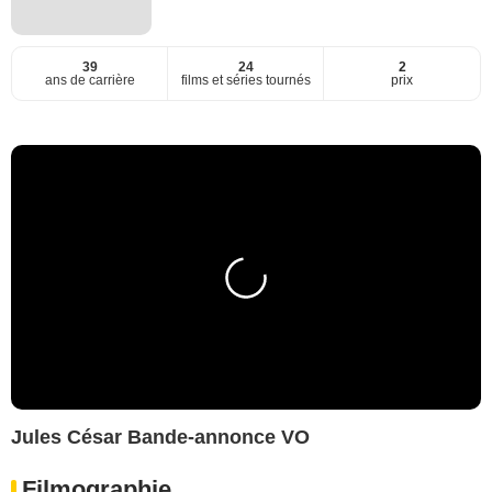
39
24
2
ans de carrière
films et séries tournés
prix
Jules César Bande-annonce VO
Filmographie