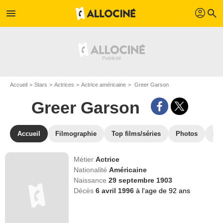
profil
menu
search
Accueil
Stars
Actrices
Actrice américaine
Greer Garson
Greer Garson
Accueil
Filmographie
Top films/séries
Photos
Ré
Métier
Actrice
Nationalité
Américaine
Naissance
29 septembre 1903
Décès
6 avril 1996
à l'age de 92 ans