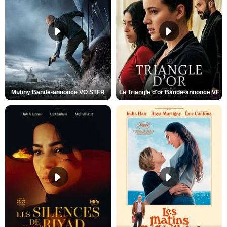
Mutiny Bande-annonce VO STFR
Le Triangle d'or Bande-annonce VF