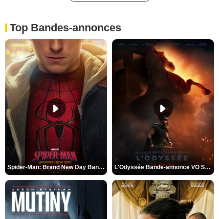
Top Bandes-annonces
Spider-Man: Brand New Day Bande-annonce VO STFR
L'Odyssée Bande-annonce VO STFR