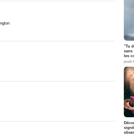
n
ington
"Tu d
sans 
les c
jeudi 
Décon
signé
obse