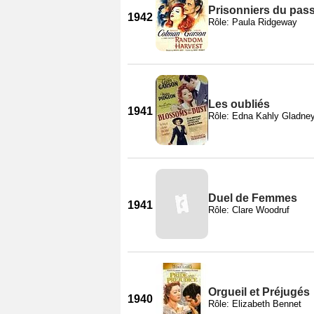
Prisonniers du pas
1942
Rôle: Paula Ridgeway
Les oubliés
1941
Rôle: Edna Kahly Gladne
Duel de Femmes
1941
Rôle: Clare Woodruf
Orgueil et Préjugés
1940
Rôle: Elizabeth Bennet