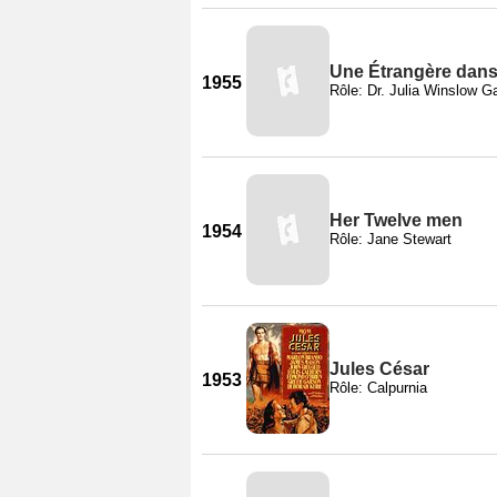
Une Étrangère dans l
1955
Rôle: Dr. Julia Winslow G
Her Twelve men
1954
Rôle: Jane Stewart
Jules César
1953
Rôle: Calpurnia