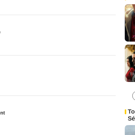
e
To
ent
Sé