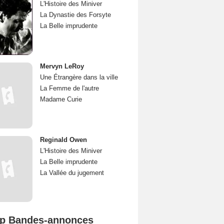
L'Histoire des Miniver
La Dynastie des Forsyte
La Belle imprudente
Mervyn LeRoy
Une Étrangère dans la ville
La Femme de l'autre
Madame Curie
Reginald Owen
L'Histoire des Miniver
La Belle imprudente
La Vallée du jugement
p Bandes-annonces
Spider-Man: Brand New Day Bande-annonce VO STFR
L'Odyssée Bande-annonce VO STFR
Mutiny Bande-annonce VO STFR