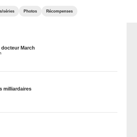
s/séries
Photos
Récompenses
u docteur March
h
 milliardaires