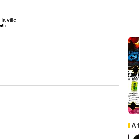
a ville
arth
A 