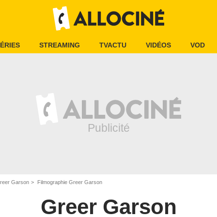
ÉRIES
STREAMING
TVACTU
VIDÉOS
VOD
reer Garson
Filmographie Greer Garson
Greer Garson