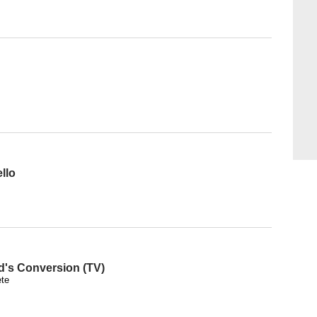
llo
's Conversion (TV)
ete