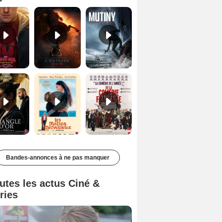
Le Triangle d'or Bande-annonce VF
Les Matins merveilleux Bande-annonce VF
De la Comédie-Française Teaser VF
Bandes-annonces à ne pas manquer
utes les actus Ciné &
ries