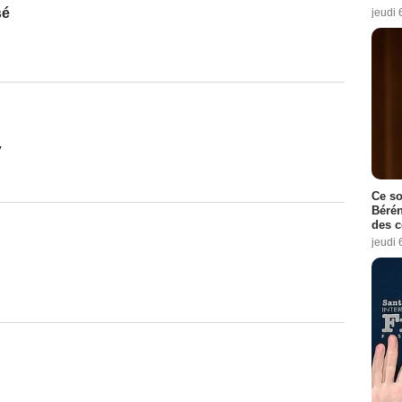
sé
jeudi 
y
Ce so
Bérén
des 
jeudi 