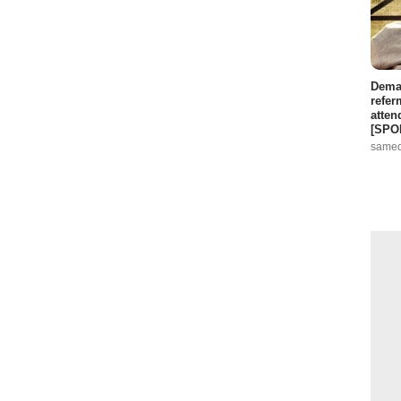
Demai
refer
atten
[SPO
samed