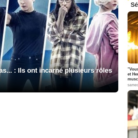
Sé
s... : Ils ont incarné plusieurs rôles
"Vous
et He
muscl
samed