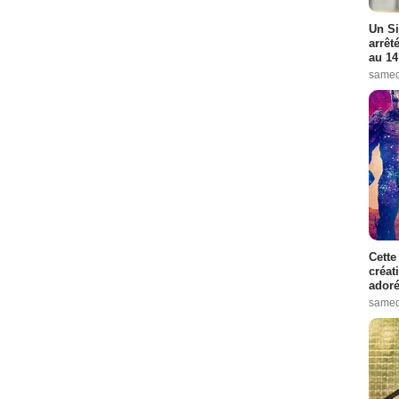
Un Si
arrêt
au 14
samed
Cette
créat
adoré
samed