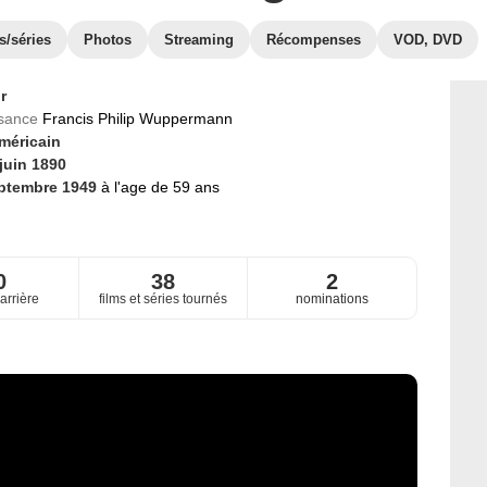
s/séries
Photos
Streaming
Récompenses
VOD, DVD
r
ssance
Francis Philip Wuppermann
méricain
juin 1890
ptembre 1949
à l'age de 59 ans
0
38
2
arrière
films et séries tournés
nominations