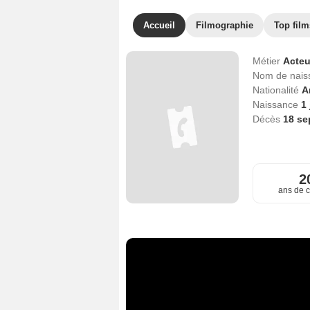
Accueil
Filmographie
Top film
Métier
Acteu
Nom de nai
Nationalité
A
Naissance
1 
Décès
18 se
2
ans de c