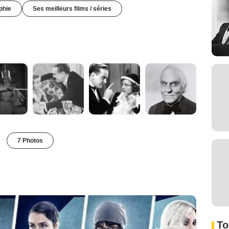
phie
Ses meilleurs films / séries
7 Photos
To