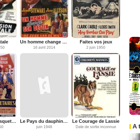
tale
Un homme change son destin
Faites vos jeux
950
16 avril 2014
2 juin 1950
Les Trois mousquetaires
Le Pays du dauphin vert
Le Courage de Lassie
A 
50
juin 1948
Date de sortie inconnue