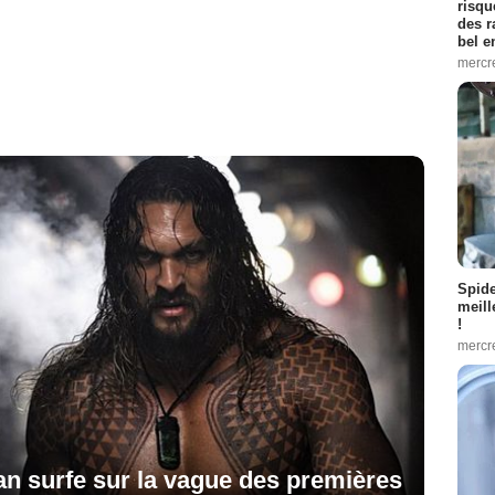
risqu
des r
bel 
mercr
Spid
meill
!
mercr
n surfe sur la vague des premières