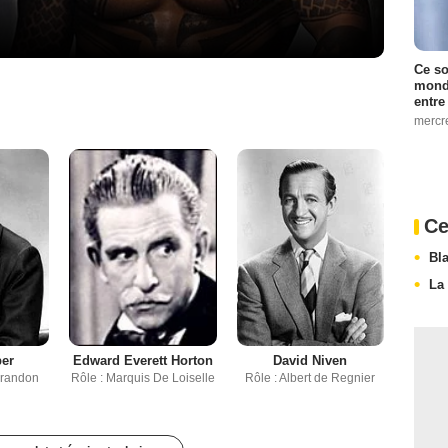
Ce so
monde
entre
mercr
Ce
Bl
La
per
Edward Everett Horton
David Niven
Brandon
Rôle : Marquis De Loiselle
Rôle : Albert de Regnier