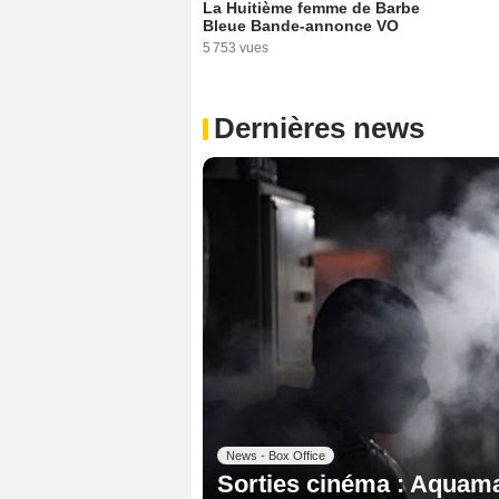
La Huitième femme de Barbe
Bleue Bande-annonce VO
5 753 vues
Dernières news
News - Box Office
Sorties cinéma : Aquama