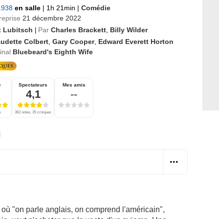
 1938
en salle
|
1h 21min
|
Comédie
reprise
21 décembre 2022
t Lubitsch
Par
Charles Brackett
,
Billy Wilder
|
audette Colbert
,
Gary Cooper
,
Edward Everett Horton
ginal
Bluebeard's Eighth Wife
e
Spectateurs
Mes amis
4,1
--
s
362 notes, 35 critiques
ù "on parle anglais, on comprend l'américain",