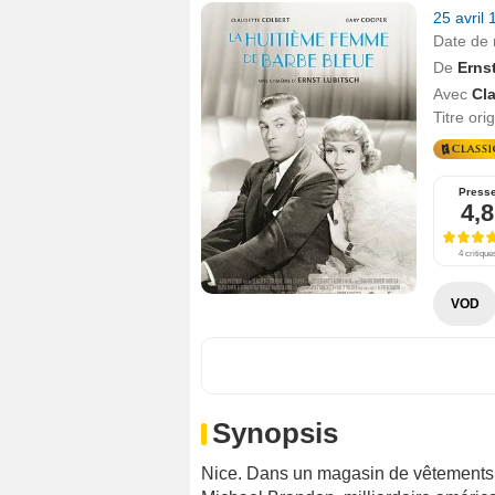
25 avril
Date de 
De
Erns
Avec
Cl
Titre ori
Press
4,8
4 critique
VOD
Synopsis
Nice. Dans un magasin de vêtements o