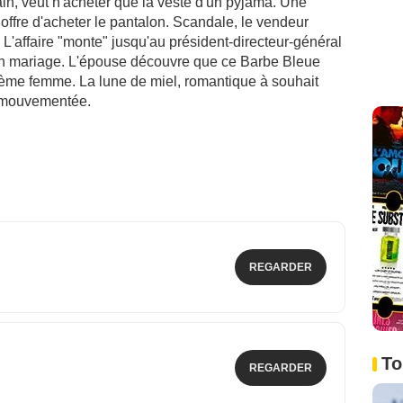
in, veut n'acheter que la veste d'un pyjama. Une
, offre d'acheter le pantalon. Scandale, le vendeur
 L'affaire "monte" jusqu'au président-directeur-général
ar un mariage. L'épouse découvre que ce Barbe Bleue
ème femme. La lune de miel, romantique à souhait
e mouvementée.
REGARDER
To
REGARDER