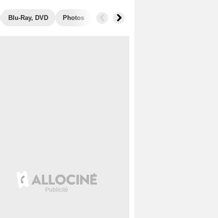
Blu-Ray, DVD
Photos
Secrets de tournage
Films similair