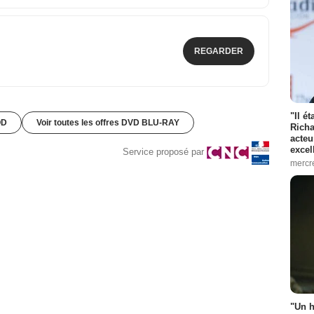
REGARDER
"Il é
OD
Voir toutes les offres DVD BLU-RAY
Richa
acteu
excel
Service proposé par
mercr
"Un h