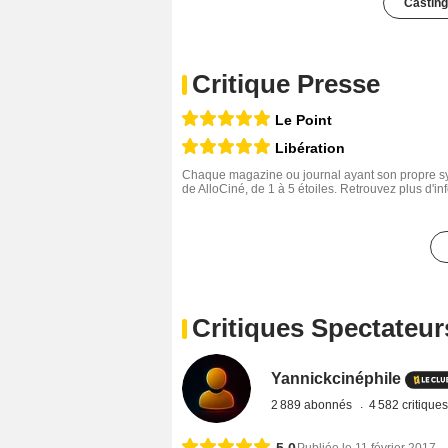
Casting
Critique Presse
Le Point
Libération
Chaque magazine ou journal ayant son propre sys
de AlloCiné, de 1 à 5 étoiles. Retrouvez plus d'i
Critiques Spectateur
Yannickcinéphile
2 889 abonnés
4 582 critique