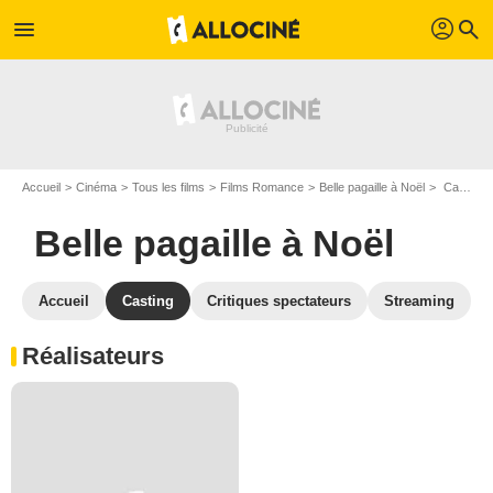
profil
menu
search
Accueil
Cinéma
Tous les films
Films Romance
Belle pagaille à Noël
Casting Belle pagaille à Noël
Belle pagaille à Noël
Accueil
Casting
Critiques spectateurs
Streaming
Réalisateurs