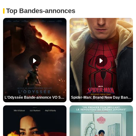
Top Bandes-annonces
L'Odyssée Bande-annonce VO STFR
Spider-Man: Brand New Day Bande-annonce VO STFR