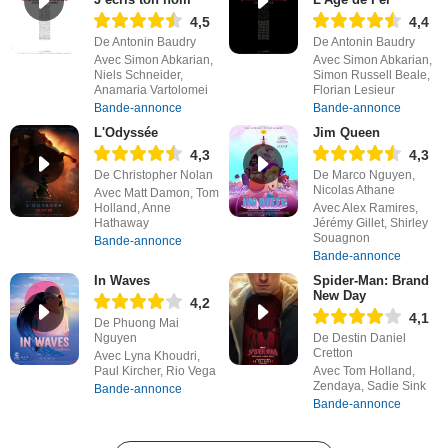
4,5
4,4
De Antonin Baudry
De Antonin Baudry
Avec Simon Abkarian,
Avec Simon Abkarian,
Niels Schneider,
Simon Russell Beale,
Anamaria Vartolomei
Florian Lesieur
Bande-annonce
Bande-annonce
L'Odyssée
Jim Queen
4,3
4,3
De Christopher Nolan
De Marco Nguyen,
Nicolas Athane
Avec Matt Damon, Tom
Holland, Anne
Avec Alex Ramires,
Hathaway
Jérémy Gillet, Shirley
Souagnon
Bande-annonce
Bande-annonce
In Waves
Spider-Man: Brand
New Day
4,2
4,1
De Phuong Mai
Nguyen
De Destin Daniel
Cretton
Avec Lyna Khoudri,
Paul Kircher, Rio Vega
Avec Tom Holland,
Zendaya, Sadie Sink
Bande-annonce
Bande-annonce