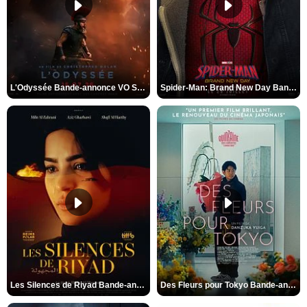
L'Odyssée Bande-annonce VO STFR
Spider-Man: Brand New Day Bande-annonce VO STFR
Les Silences de Riyad Bande-annonce VO STFR
Des Fleurs pour Tokyo Bande-annonce VO STFR