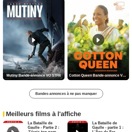
Mutiny Bande-annonce VO STFR
Cotton Queen Bande-annonce VO STFR
Bandes-annonces à ne pas manquer
Meilleurs films à l'affiche
La Bataille de
La Bataille de
Gaulle - Partie 2 :
Gaulle - partie 1 :
J’écris ton nom
L'Âge de Fer