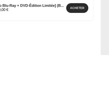
 Blu-Ray + DVD-Édition Limitée] (B...
ACHETER
0,00 €