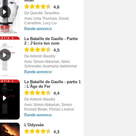
Affair
4,6
De Quentin Tarantino
Avec Uma Thurman, David
Carradine, Lucy Liu
Bande-annonce
La Bataille de Gaulle - Partie
2 : J’écris ton nom
4,5
De Antonin Baudry
Avec Simon Abkarian, Niels
Schneider, Anamaria Vartolomei
Bande-annonce
La Bataille de Gaulle - partie 1
: L'Âge de Fer
4,4
De Antonin Baudry
Avec Simon Abkarian, Simon
Russell Beale, Florian Lesieur
Bande-annonce
L'Odyssée
4,3