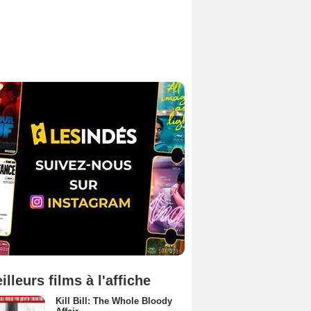
illeurs films à l'affiche
Kill Bill: The Whole Bloody