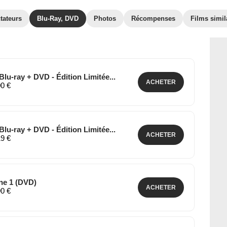
tateurs
Blu-Ray, DVD
Photos
Récompenses
Films simil
lu-ray + DVD - Édition Limitée...
ACHETER
00 €
lu-ray + DVD - Édition Limitée...
ACHETER
19 €
ne 1 (DVD)
ACHETER
90 €