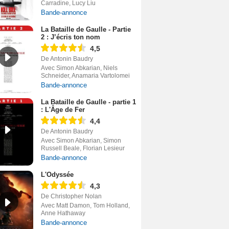
Carradine, Lucy Liu
Bande-annonce
La Bataille de Gaulle - Partie
2 : J’écris ton nom
4,5
De Antonin Baudry
Avec Simon Abkarian, Niels
Schneider, Anamaria Vartolomei
Bande-annonce
La Bataille de Gaulle - partie 1
: L'Âge de Fer
4,4
De Antonin Baudry
Avec Simon Abkarian, Simon
Russell Beale, Florian Lesieur
Bande-annonce
L'Odyssée
4,3
De Christopher Nolan
Avec Matt Damon, Tom Holland,
Anne Hathaway
Bande-annonce