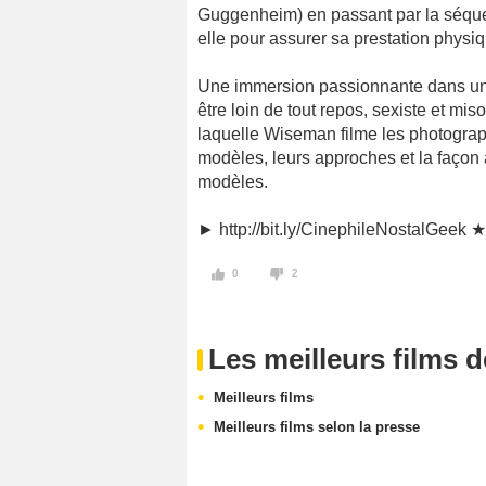
Guggenheim) en passant par la séque
elle pour assurer sa prestation physi
Une immersion passionnante dans un un
être loin de tout repos, sexiste et mis
laquelle Wiseman filme les photographe
modèles, leurs approches et la façon a
modèles.
► http://bit.ly/CinephileNostalGeek ★
0
2
Les meilleurs films 
Meilleurs films
Meilleurs films selon la presse