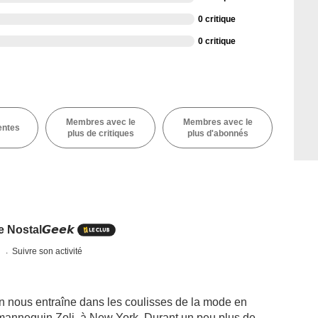
0 critique
0 critique
Membres avec le
Membres avec le
entes
plus de critiques
plus d'abonnés
Nostal𝙂𝙚𝙚𝙠
s
Suivre son activité
 nous entraîne dans les coulisses de la mode en
mannequin Zoli, à New York. Durant un peu plus de