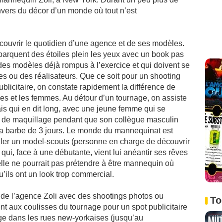
envers du décor d’un monde où tout n’est
écouvrir le quotidien d’une agence et de ses modèles.
barquent des étoiles plein les yeux avec un book pas
 des modèles déjà rompus à l’exercice et qui doivent se
s ou des réalisateurs. Que ce soit pour un shooting
blicitaire, on constate rapidement la différence de
es et les femmes. Au détour d’un tournage, on assiste
s qui en dit long, avec une jeune femme qui se
iné de maquillage pendant que son collègue masculin
 sa barbe de 3 jours. Le monde du mannequinat est
eler un model-scouts (personne en charge de découvrir
ui, face à une débutante, vient lui anéantir ses rêves
lle ne pourrait pas prétendre à être mannequin où
’ils ont un look trop commercial.
 de l’agence Zoli avec des shootings photos ou
To
t aux coulisses du tournage pour un spot publicitaire
ge dans les rues new-yorkaises (jusqu’au