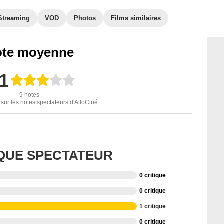
Streaming
VOD
Photos
Films similaires
te moyenne
,1
9 notes
 sur les notes spectateurs d'AlloCiné
IQUE SPECTATEUR
0 critique
0 critique
1 critique
0 critique