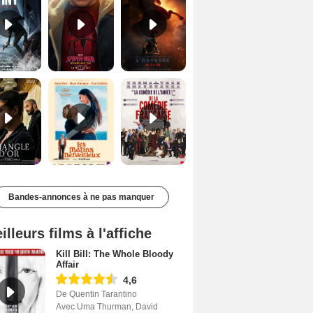
Le Triangle d'or Bande-annonce VF
Les Matins merveilleux Bande-annonce VF
De la Comédie-Française Teaser VF
Bandes-annonces à ne pas manquer
illeurs films à l'affiche
Kill Bill: The Whole Bloody
Affair
4,6
De Quentin Tarantino
Avec Uma Thurman, David