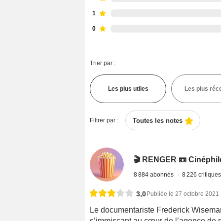
1
0
Trier par :
Les plus utiles
Les plus réc
Filtrer par :
Toutes les notes
🎬 RENGER 📼 Cinéphile 
8 884 abonnés
8 226 critique
3,0
Publiée le 27 octobre 2021
Le documentariste Frederick Wiseman
s’immisçant au cœur de l’agence de 