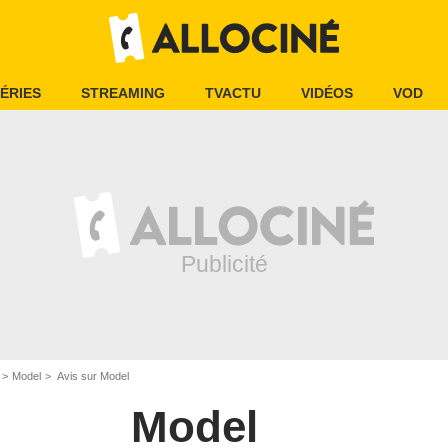
ÉRIES
STREAMING
TVACTU
VIDÉOS
VOD
Model
Avis sur Model
Model