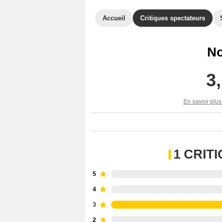
Accueil
Critiques spectateurs
No
3
En savoir plus
1 CRIT
5
4
3
2