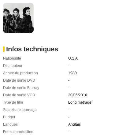
Infos techniques
Nationalité
U.S.A.
Distributeur
-
Année de production
1980
Date de sortie DVD
-
Date de sortie Blu-ray
-
Date de sortie VOD
20/05/2016
Type de film
Long métrage
Secrets de tournage
-
Budget
-
Langues
Anglais
Format production
-