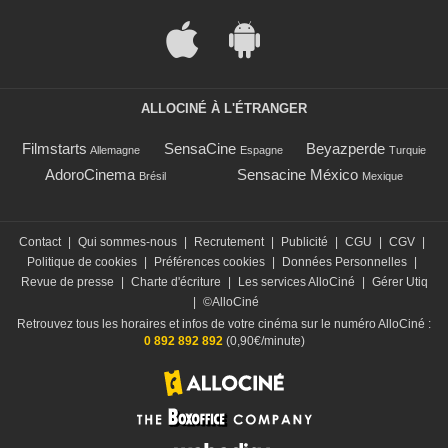
ALLOCINÉ À L'ÉTRANGER
Filmstarts
SensaCine
Beyazperde
Allemagne
Espagne
Turquie
AdoroCinema
Sensacine México
Brésil
Mexique
Contact
|
Qui sommes-nous
|
Recrutement
|
Publicité
|
CGU
|
CGV
|
Politique de cookies
|
Préférences cookies
|
Données Personnelles
|
Revue de presse
|
Charte d'écriture
|
Les services AlloCiné
|
Gérer Utiq
|
©AlloCiné
Retrouvez tous les horaires et infos de votre cinéma sur le numéro AlloCiné :
0 892 892 892
(0,90€/minute)