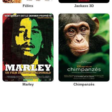
Félins
Jackass 3D
Marley
Chimpanzés