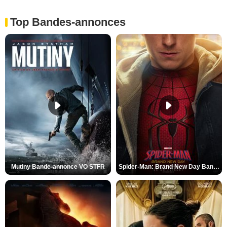
Top Bandes-annonces
Mutiny Bande-annonce VO STFR
Spider-Man: Brand New Day Bande-annonce VO STFR