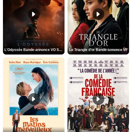
L'Odyssée Bande-annonce VO STFR
Le Triangle d'or Bande-annonce VF