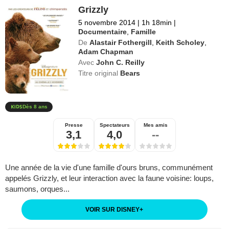
Grizzly
5 novembre 2014
|
1h 18min
|
Documentaire
,
Famille
De
Alastair Fothergill
,
Keith Scholey
,
Adam Chapman
Avec
John C. Reilly
Titre original
Bears
Dès 8 ans
Presse
Spectateurs
Mes amis
3,1
4,0
--
Une année de la vie d'une famille d'ours bruns, communément
appelés Grizzly, et leur interaction avec la faune voisine: loups,
saumons, orques...
VOIR SUR DISNEY
+