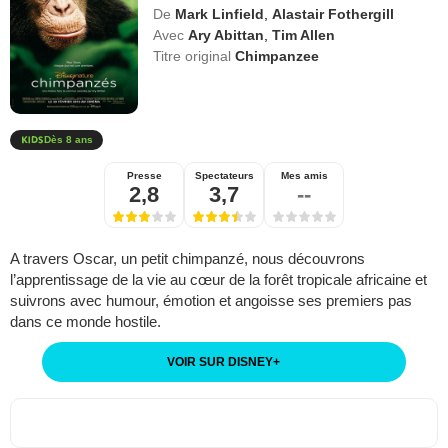
De
Mark Linfield
,
Alastair Fothergill
Avec
Ary Abittan
,
Tim Allen
Titre original
Chimpanzee
Dès 8 ans
Presse
Spectateurs
Mes amis
2,8
3,7
--
A travers Oscar, un petit chimpanzé, nous découvrons
l’apprentissage de la vie au cœur de la forêt tropicale africaine et
suivrons avec humour, émotion et angoisse ses premiers pas
dans ce monde hostile.
VOIR SUR DISNEY
+