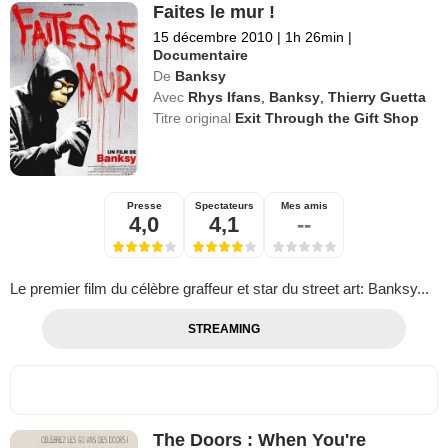
Faites le mur !
15 décembre 2010
|
1h 26min
|
Documentaire
De
Banksy
Avec
Rhys Ifans
,
Banksy
,
Thierry Guetta
Titre original
Exit Through the Gift Shop
Presse
Spectateurs
Mes amis
4,0
4,1
--
Le premier film du célèbre graffeur et star du street art: Banksy...
STREAMING
The Doors : When You're