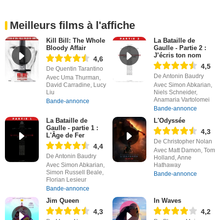
Meilleurs films à l'affiche
Kill Bill: The Whole
La Bataille de
Bloody Affair
Gaulle - Partie 2 :
J’écris ton nom
4,6
4,5
De Quentin Tarantino
De Antonin Baudry
Avec Uma Thurman,
David Carradine, Lucy
Avec Simon Abkarian,
Liu
Niels Schneider,
Anamaria Vartolomei
Bande-annonce
Bande-annonce
La Bataille de
L'Odyssée
Gaulle - partie 1 :
4,3
L'Âge de Fer
De Christopher Nolan
4,4
Avec Matt Damon, Tom
De Antonin Baudry
Holland, Anne
Avec Simon Abkarian,
Hathaway
Simon Russell Beale,
Bande-annonce
Florian Lesieur
Bande-annonce
Jim Queen
In Waves
4,3
4,2