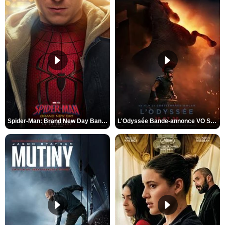
Spider-Man: Brand New Day Bande-annonce VO STFR
L'Odyssée Bande-annonce VO STFR