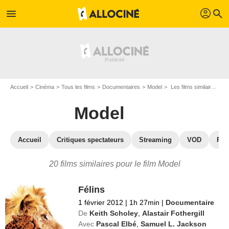
profil
menu
search
Accueil
Cinéma
Tous les films
Documentaires
Model
Les films similaires à "Model"
Model
Accueil
Critiques spectateurs
Streaming
VOD
Pho
20 films similaires pour le film Model
Félins
1 février 2012
|
1h 27min
|
Documentaire
De
Keith Scholey
,
Alastair Fothergill
Avec
Pascal Elbé
,
Samuel L. Jackson