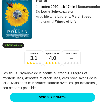
Pollen
1 octobre 2010
|
1h 17min
|
Documentaire
De
Louie Schwartzberg
Avec
Mélanie Laurent
,
Meryl Streep
Titre original
Wings of Life
Dès 8 ans
Presse
Spectateurs
Mes amis
3,1
4,0
--
Les fleurs : symbole de la beauté à l'état pur. Fragiles et
mystérieuses, délicates et gracieuses, elles sont l'avenir de la
terre. Mais sans leur histoire d'amour avec les "pollinisateurs",
rien ne serait possible...
VOIR SUR DISNEY
+