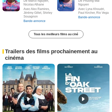
De Marco Nguyen,
De Phuong Mai
Nicolas Athane
Nguyen
Avec Alex Ramires,
Avec Lyna Khoudri,
Jérémy Gillet, Shirley
Paul Kircher, Rio Vega
Souagnon
Bande-annonce
Bande-annonce
Tous les meilleurs films au ciné
Trailers des films prochainement au
cinéma