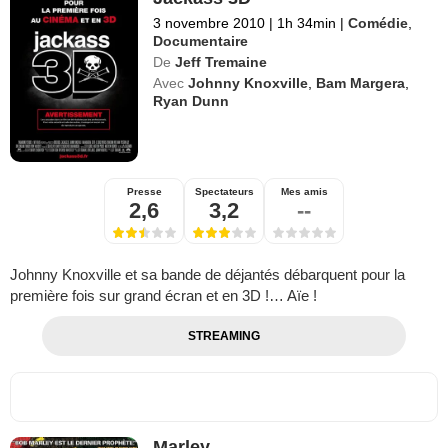
3 novembre 2010
|
1h 34min
|
Comédie
,
Documentaire
De
Jeff Tremaine
Avec
Johnny Knoxville
,
Bam Margera
,
Ryan Dunn
Presse
Spectateurs
Mes amis
2,6
3,2
--
Johnny Knoxville et sa bande de déjantés débarquent pour la
première fois sur grand écran et en 3D !… Aïe !
STREAMING
Marley