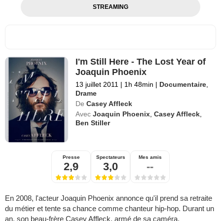
STREAMING
I'm Still Here - The Lost Year of
Joaquin Phoenix
13 juillet 2011
|
1h 48min
|
Documentaire
,
Drame
De
Casey Affleck
Avec
Joaquin Phoenix
,
Casey Affleck
,
Ben Stiller
Presse
Spectateurs
Mes amis
2,9
3,0
--
En 2008, l'acteur Joaquin Phoenix annonce qu'il prend sa retraite
du métier et tente sa chance comme chanteur hip-hop. Durant un
an, son beau-frère Casey Affleck, armé de sa caméra,